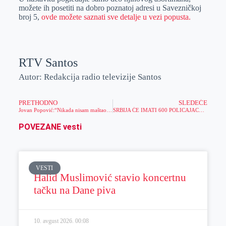
možete ih posetiti na dobro poznatoj adresi u Savezničkoj
broj 5,
ovde možete saznati sve detalje u vezi popusta.
RTV Santos
Autor: Redakcija radio televizije Santos
PRETHODNO
SLEDEĆE
Jovan Popović:“Nikada nisam maštao o ovome,posao je pronašao mene“
SRBIJA ĆE IMATI 600 POLICAJACA VIŠE, KONKURS OTVOREN U OVIM GRADOVIMA: Oni koji prođu ove stroge kriterijume mogu da se prijave do 8. jula!
POVEZANE vesti
VESTI
Halid Muslimović stavio koncertnu
tačku na Dane piva
10. avgust 2026.
00:08