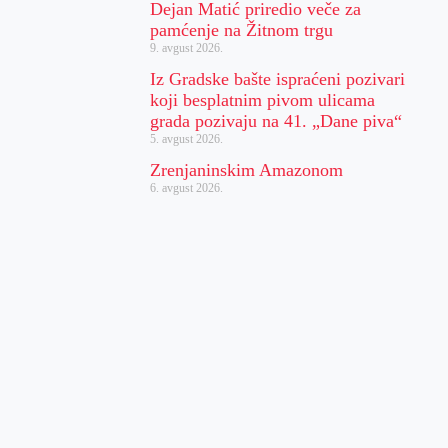
Dejan Matić priredio veče za
pamćenje na Žitnom trgu
9. avgust 2026.
Iz Gradske bašte ispraćeni pozivari
koji besplatnim pivom ulicama
grada pozivaju na 41. „Dane piva“
5. avgust 2026.
Zrenjaninskim Amazonom
6. avgust 2026.