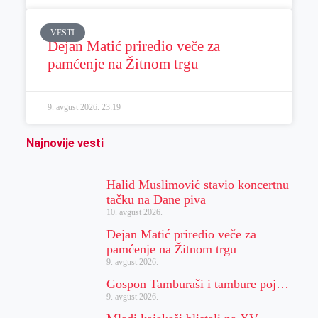
VESTI
Dejan Matić priredio veče za
pamćenje na Žitnom trgu
9. avgust 2026.
23:19
Najnovije vesti
Halid Muslimović stavio koncertnu
tačku na Dane piva
10. avgust 2026.
Dejan Matić priredio veče za
pamćenje na Žitnom trgu
9. avgust 2026.
Gospon Tamburaši i tambure poj…
9. avgust 2026.