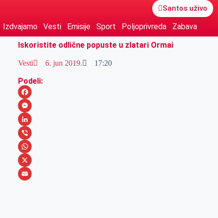
Santos uživo
Izdvajamo
Vesti
Emisije
Sport
Poljoprivreda
Zabava
Iskoristite odlične popuste u zlatari Ormai
Vesti
6. jun 2019.
17:20
Podeli:
F
a
M
c
e
L
e
s
i
V
b
s
n
i
W
o
e
k
b
h
X
o
n
e
e
a
E
k
g
d
r
t
m
e
I
s
a