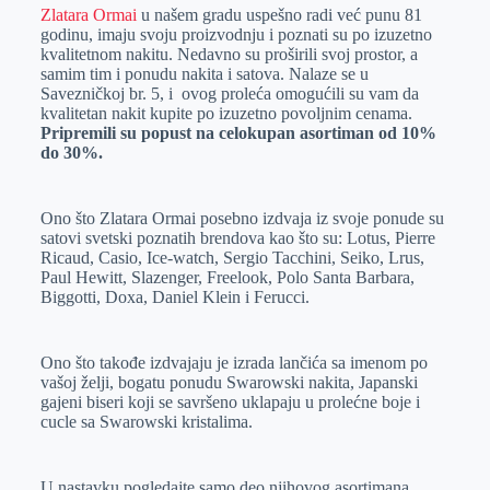
Zlatara Ormai
u našem gradu uspešno radi već punu 81
r
n
A
i
godinu, imaju svoju proizvodnju i poznati su po izuzetno
p
l
kvalitetnom nakitu. Nedavno su proširili svoj prostor, a
samim tim i ponudu nakita i satova. Nalaze se u
p
Savezničkoj br. 5, i ovog proleća omogućili su vam da
kvalitetan nakit kupite po izuzetno povoljnim cenama.
Pripremili su popust na celokupan asortiman od 10%
do 30%.
Ono što Zlatara Ormai posebno izdvaja iz svoje ponude su
satovi svetski poznatih brendova kao što su: Lotus, Pierre
Ricaud, Casio, Ice-watch, Sergio Tacchini, Seiko, Lrus,
Paul Hewitt, Slazenger, Freelook, Polo Santa Barbara,
Biggotti, Doxa, Daniel Klein i Ferucci.
Ono što takođe izdvajaju je izrada lančića sa imenom po
vašoj želji, bogatu ponudu Swarowski nakita, Japanski
gajeni biseri koji se savršeno uklapaju u prolećne boje i
cucle sa Swarowski kristalima.
U nastavku pogledajte samo deo njihovog asortimana,