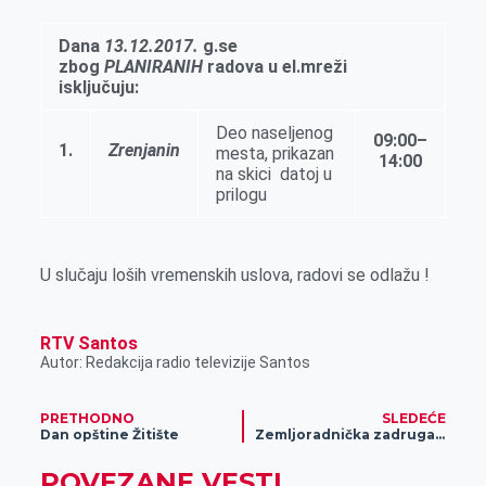
e
I
s
a
r
n
A
i
Dana
13
.
12.2017.
g.se
zbog
PLANIRANIH
radova u el.mreži
p
l
isključuju:
p
Deo naseljenog
09:00
–
1.
Zrenjanin
mesta, prikazan
1
4
:
00
na skici datoj u
prilogu
U slučaju loših vremenskih uslova, radovi se odlažu !
RTV Santos
Autor: Redakcija radio televizije Santos
PRETHODNO
SLEDEĆE
Dan opštine Žitište
Zemljoradnička zadruga „Modoš“ dobila podršku države
POVEZANE VESTI