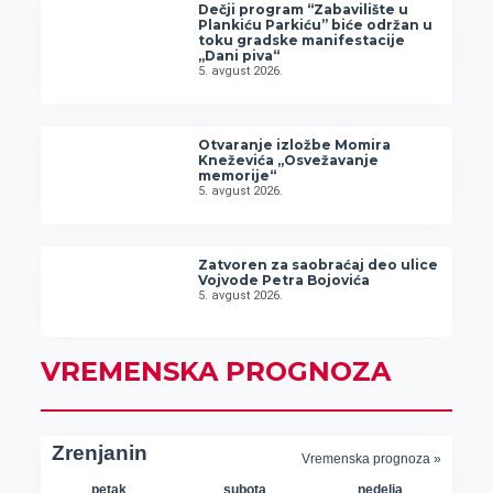
Dečji program “Zabavilište u
Plankiću Parkiću” biće održan u
toku gradske manifestacije
„Dani piva“
5. avgust 2026.
Otvaranje izložbe Momira
Kneževića „Osvežavanje
memorije“
5. avgust 2026.
Zatvoren za saobraćaj deo ulice
Vojvode Petra Bojovića
5. avgust 2026.
VREMENSKA PROGNOZA