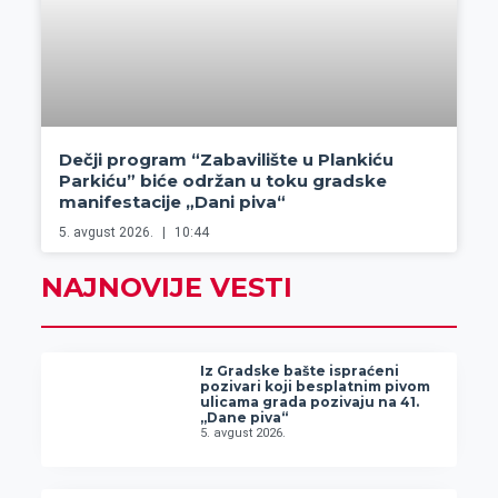
Dečji program “Zabavilište u Plankiću
Parkiću” biće održan u toku gradske
manifestacije „Dani piva“
5. avgust 2026.
10:44
NAJNOVIJE VESTI
Iz Gradske bašte ispraćeni
pozivari koji besplatnim pivom
ulicama grada pozivaju na 41.
„Dane piva“
5. avgust 2026.