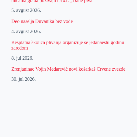
ulicama grada pozivaju na 41. „Dane piva“
5. avgust 2026.
Deo naselja Duvanika bez vode
4. avgust 2026.
Besplatna školica plivanja organizuje se jedanaestu godinu
zaredom
8. jul 2026.
Zrenjaninac Vojin Medarević novi košarkaš Crvene zvezde
30. jul 2026.