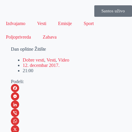
Santos uživo
Izdvajamo
Vesti
Emisije
Sport
Poljoprivreda
Zabava
Dan opštine Žitište
Dobre vesti
,
Vesti
,
Video
12. decembar 2017.
21:00
Podeli:
F
a
M
c
e
L
e
s
i
V
b
s
n
i
W