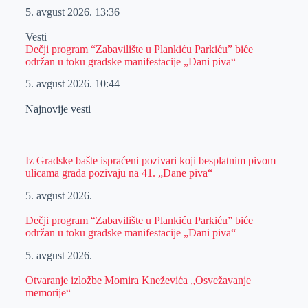
5. avgust 2026.
13:36
Vesti
Dečji program “Zabavilište u Plankiću Parkiću” biće
održan u toku gradske manifestacije „Dani piva“
5. avgust 2026.
10:44
Najnovije vesti
Iz Gradske bašte ispraćeni pozivari koji besplatnim pivom
ulicama grada pozivaju na 41. „Dane piva“
5. avgust 2026.
Dečji program “Zabavilište u Plankiću Parkiću” biće
održan u toku gradske manifestacije „Dani piva“
5. avgust 2026.
Otvaranje izložbe Momira Kneževića „Osvežavanje
memorije“