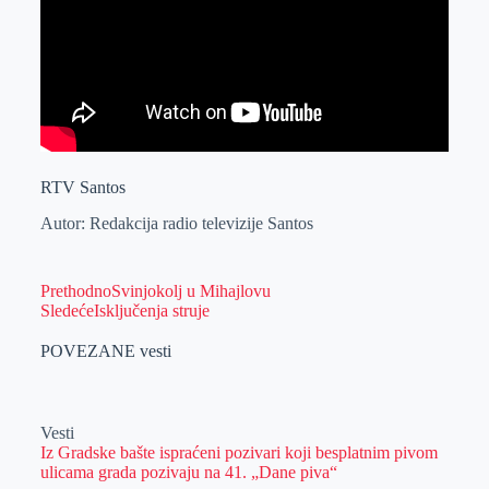
RTV Santos
Autor: Redakcija radio televizije Santos
Prethodno
Svinjokolj u Mihajlovu
Sledeće
Isključenja struje
POVEZANE vesti
Vesti
Iz Gradske bašte ispraćeni pozivari koji besplatnim pivom
ulicama grada pozivaju na 41. „Dane piva“