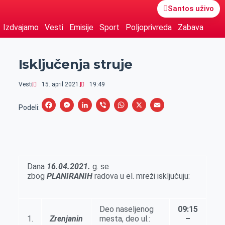
Santos uživo
Izdvajamo
Vesti
Emisije
Sport
Poljoprivreda
Zabava
Isključenja struje
Vesti
15. april 2021.
19:49
F
M
L
V
W
X
E
Podeli:
a
e
i
i
h
m
c
s
n
b
a
a
e
s
k
e
t
i
b
e
e
r
s
l
Dana
16.04.2021.
g. se
o
n
d
A
zbog
PLANIRANIH
radova u el. mreži isključuju:
o
g
I
p
k
e
n
p
Deo naseljenog
09:15
r
1.
Zrenjanin
mesta, deo ul.:
–