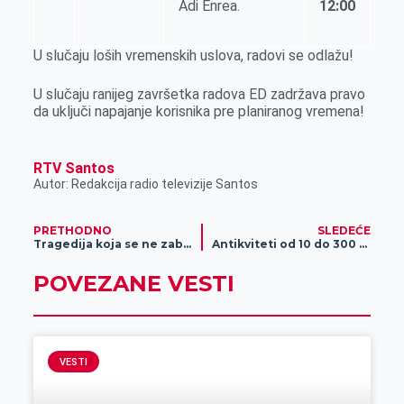
Adi Enrea.
12:00
U slučaju loših vremenskih uslova, radovi se odlažu!
U slučaju ranijeg završetka radova ED zadržava pravo
da uključi napajanje korisnika pre planiranog vremena!
RTV Santos
Autor: Redakcija radio televizije Santos
PRETHODNO
SLEDEĆE
Tragedija koja se ne zaboravlja – godišnjica pada autobusa u Tisu
Antikviteti od 10 do 300 evra u antikvarnici Aleksandar
POVEZANE VESTI
VESTI