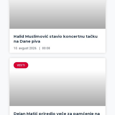
Halid Muslimović stavio koncertnu tačku
na Dane piva
10. avgust 2026.
00:08
VESTI
Dejan Matić priredio veče za pamćenje na