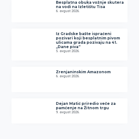
Besplatna obuka vožnje skutera
na vodi na Izletištu Tisa
6. avgust 2026.
Iz Gradske bašte ispraćeni
pozivari koji besplatnim pivom
ulicama grada pozivaju na 41.
„Dane piva“
5. avgust 2026.
Zrenjaninskim Amazonom
6. avgust 2026.
Dejan Matić priredio veče za
pamćenje na Žitnom trgu
9. avgust 2026.