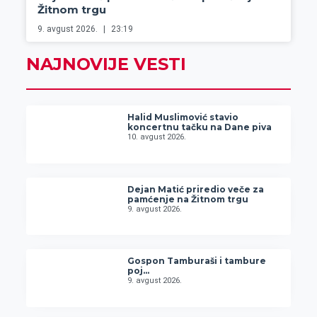
Žitnom trgu
9. avgust 2026.
23:19
NAJNOVIJE VESTI
Halid Muslimović stavio
koncertnu tačku na Dane piva
10. avgust 2026.
Dejan Matić priredio veče za
pamćenje na Žitnom trgu
9. avgust 2026.
Gospon Tamburaši i tambure
poj…
9. avgust 2026.