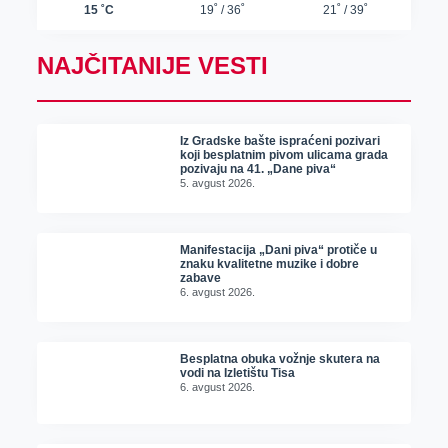
NAJČITANIJE VESTI
Iz Gradske bašte ispraćeni pozivari
koji besplatnim pivom ulicama grada
pozivaju na 41. „Dane piva“
5. avgust 2026.
Manifestacija „Dani piva“ protiče u
znaku kvalitetne muzike i dobre
zabave
6. avgust 2026.
Besplatna obuka vožnje skutera na
vodi na Izletištu Tisa
6. avgust 2026.