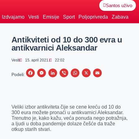
Santos uživo
Izdvajamo
Vesti
Emisije
Sport
Poljoprivreda
Zabava
Antikviteti od 10 do 300 evra u
antikvarnici Aleksandar
Vesti
15. april 2021.
22:02
F
M
L
V
W
X
E
Podeli:
a
e
i
i
h
m
c
s
n
b
a
a
e
s
k
e
t
i
Veliki izbor antikviteta čije se cene kreću od 10 do
b
e
e
r
s
l
300 eura možete pronaći u antikvarnici Aleksandar.
o
n
d
A
Trenutno je, kako kažu, veća ponuda nego potražnja,
a ljudi u doba pandemije dolaze češće da traže
o
g
I
p
otkup starih stvari.
k
e
n
p