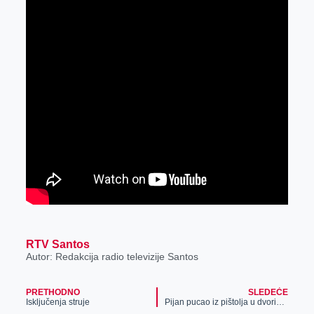
RTV Santos
Autor: Redakcija radio televizije Santos
PRETHODNO
SLEDEĆE
Isključenja struje
Pijan pucao iz pištolja u dvorištu kuće