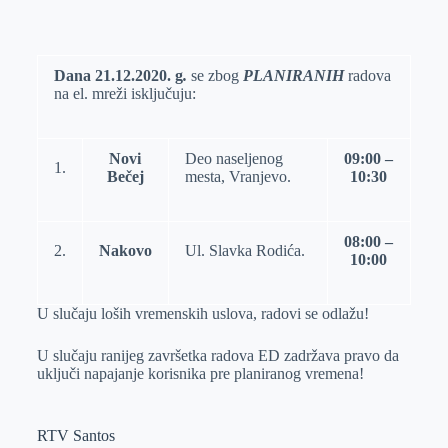
o
n
e
e
a
E
k
g
d
r
t
m
e
I
s
a
Dana
21.12.2020. g
.
se zbog
PLANIRANIH
radova
na el. mreži isključuju:
r
n
A
i
p
l
p
Novi
Deo naseljenog
09:00 –
1.
Bečej
mesta, Vranjevo.
10:30
08:00 –
2.
Nakovo
Ul. Slavka Rodića.
10:00
U slučaju loših vremenskih uslova, radovi se odlažu!
U slučaju ranijeg završetka radova ED zadržava pravo da
uključi napajanje korisnika pre planiranog vremena!
RTV Santos