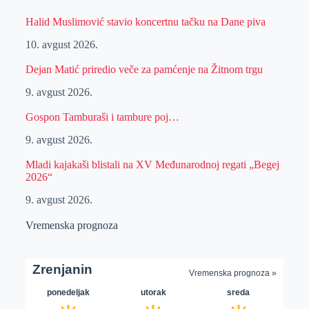
Halid Muslimović stavio koncertnu tačku na Dane piva
10. avgust 2026.
Dejan Matić priredio veče za pamćenje na Žitnom trgu
9. avgust 2026.
Gospon Tamburaši i tambure poj…
9. avgust 2026.
Mladi kajakaši blistali na XV Međunarodnoj regati „Begej
2026“
9. avgust 2026.
Vremenska prognoza