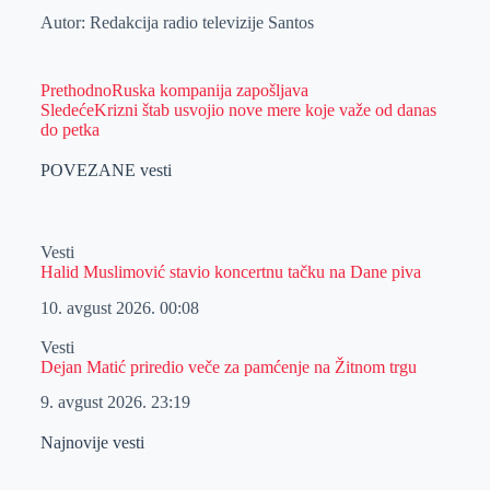
Autor: Redakcija radio televizije Santos
Prethodno
Ruska kompanija zapošljava
Sledeće
Krizni štab usvojio nove mere koje važe od danas
do petka
POVEZANE vesti
Vesti
Halid Muslimović stavio koncertnu tačku na Dane piva
10. avgust 2026.
00:08
Vesti
Dejan Matić priredio veče za pamćenje na Žitnom trgu
9. avgust 2026.
23:19
Najnovije vesti