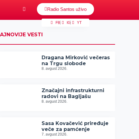
Radio Santos uživo
FB
IG
YT
AJNOVIJE VESTI
Dragana Mirković večeras
na Trgu slobode
8. avgust 2026.
Značajni infrastrukturni
radovi na Bagljašu
8. avgust 2026.
Sasa Kovačević priređuje
veče za pamćenje
7. avgust 2026.