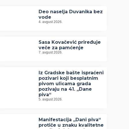
Deo naselja Duvanika bez
vode
4. avgust 2026.
Sasa Kovačević priređuje
veče za pamćenje
7. avgust 2026.
Iz Gradske bašte ispraćeni
pozivari koji besplatnim
pivom ulicama grada
pozivaju na 41. „Dane
piva“
5. avgust 2026.
Manifestacija „Dani piva“
protiče u znaku kvalitetne