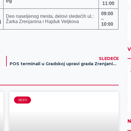
trg
1
1:00
09:00
Deo naseljenog mesta, delovi sledećih ul.:
–
j
Žarka Zrenjanina i Hajduk Veljkova
10:00
V
SLEDEĆE
POS terminali u Gradskoj upravi grada Zrenjanina za brži platni promet
VESTI
N