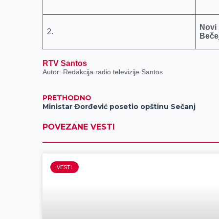
Novi
2.
Beče
RTV Santos
Autor: Redakcija radio televizije Santos
PRETHODNO
Ministar Đorđević posetio opštinu Sečanj
POVEZANE VESTI
VESTI