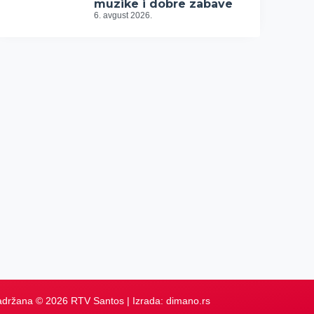
muzike i dobre zabave
6. avgust 2026.
adržana © 2026 RTV Santos | Izrada:
dimano.rs