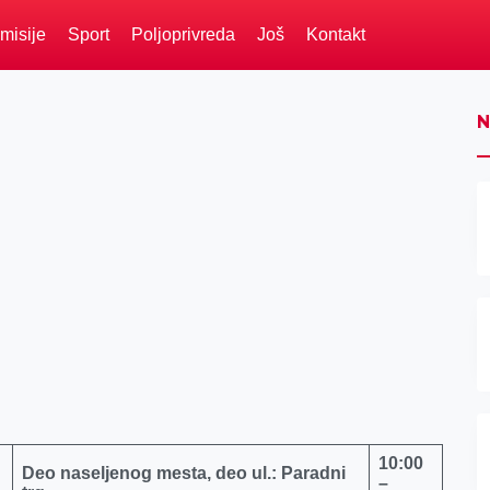
misije
Sport
Poljoprivreda
Još
Kontakt
N
10:00
Deo naseljenog mesta, deo ul.: Paradni
–