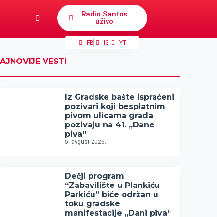
Radio Santos
uživo
FB
IG
YT
AJNOVIJE VESTI
Iz Gradske bašte ispraćeni
pozivari koji besplatnim
pivom ulicama grada
pozivaju na 41. „Dane
piva“
5. avgust 2026.
Dečji program
“Zabavilište u Plankiću
Parkiću” biće održan u
toku gradske
manifestacije „Dani piva“