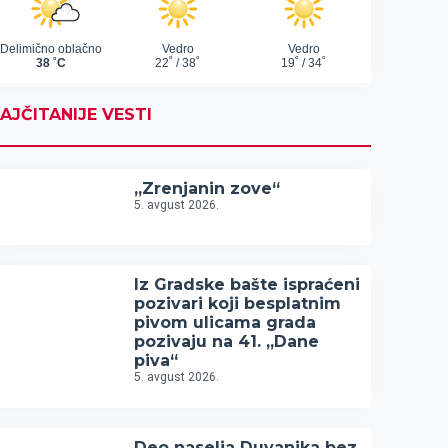
AJČITANIJE VESTI
„Zrenjanin zove“
5. avgust 2026.
Iz Gradske bašte ispraćeni
pozivari koji besplatnim
pivom ulicama grada
pozivaju na 41. „Dane
piva“
5. avgust 2026.
Deo naselja Duvanika bez