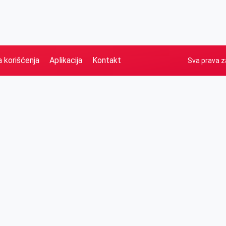
a korišćenja
Aplikacija
Kontakt
Sva prava z
Naslovna
Izdvajamo
FB
IG
YT
O nama
Vesti