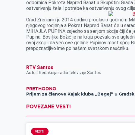
odbornica Pokreta Napred Banat u Skupštini Grada Zre
k
e
n
p
ostvarivanju žele i potrebe ka ostvarivanju ovog cilja
r
Grad Zrenjanin je 2014 godinu proglasio godinom Mih
njegovog rodjenja a Pokret Napred Banat će u sarad
MIHAJLA PUPINA zajedno sa serijom akcija čiji će je
Pupinu. Bosiljka Božić je na kraju pozvala sve ugledn
ovoj akciji i da već ove godine Pupinov most spoji 
prepoznatljivo ime po našem svetskom naučniku.
RTV Santos
Autor: Redakcija radio televizije Santos
PRETHODNO
Prijem 
POVEZANE VESTI
VESTI