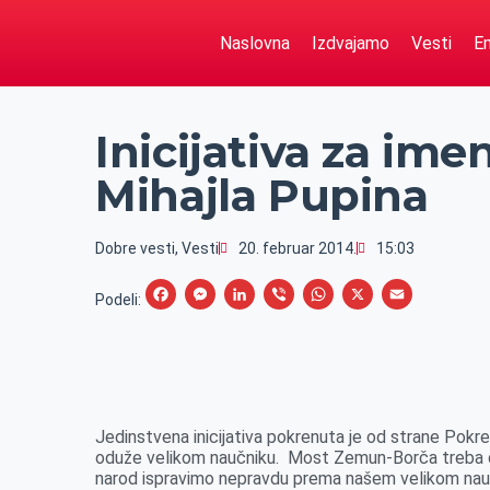
Naslovna
Izdvajamo
Vesti
Em
Inicijativa za im
Mihajla Pupina
Dobre vesti
,
Vesti
20. februar 2014.
15:03
F
M
L
V
W
X
E
Podeli:
a
e
i
i
h
m
c
s
n
b
a
a
e
s
k
e
t
i
b
e
e
r
s
l
Jedinstvena inicijativa pokrenuta je od strane Pokre
o
n
d
A
oduže velikom naučniku. Most Zemun-Borča treba da 
narod ispravimo nepravdu prema našem velikom naučnik
o
g
I
p