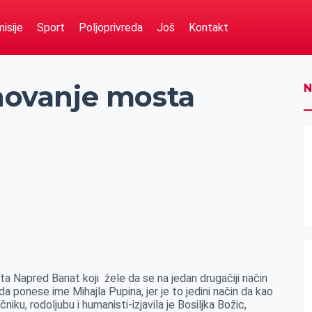
isije
Sport
Poljoprivreda
Još
Kontakt
enovanje mosta
N
ta Napred Banat koji žele da se na jedan drugačiji način
ponese ime Mihajla Pupina, jer je to jedini način da kao
u, rodoljubu i humanisti-izjavila je Bosiljka Božic,