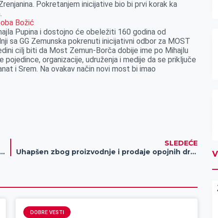
njanina. Pokretanjem inicijative bio bi prvi korak ka
.
ajla Pupina i dostojno će obeležiti 160 godina od
nji sa GG Zemunska pokrenuti inicijativni odbor za MOST
dini cilj biti da Most Zemun-Borča dobije ime po Mihajlu
e pojedince, organizacije, udruženja i medije da se priključe
Banat i Srem. Na ovakav način novi most bi imao
SLEDEĆE
za članove Kajak kluba „Begej“ u Gradsku kuću
Uhapšen zbog proizvodnje i prodaje opojnih droga
V
DOBRE VESTI