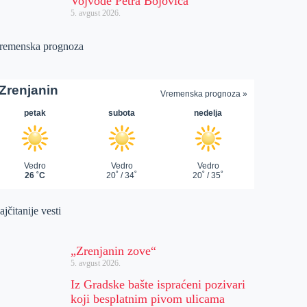
Vojvode Petra Bojovića
5. avgust 2026.
remenska prognoza
jčitanije vesti
„Zrenjanin zove“
5. avgust 2026.
Iz Gradske bašte ispraćeni pozivari
koji besplatnim pivom ulicama