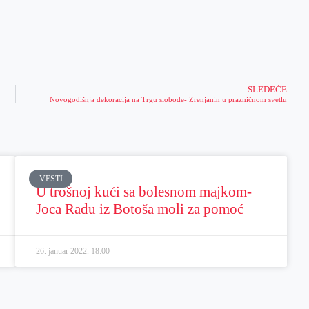
SLEDEĆE
Novogodišnja dekoracija na Trgu slobode- Zrenjanin u prazničnom svetlu
VESTI
U trošnoj kući sa bolesnom majkom-
Joca Radu iz Botoša moli za pomoć
26. januar 2022.
18:00