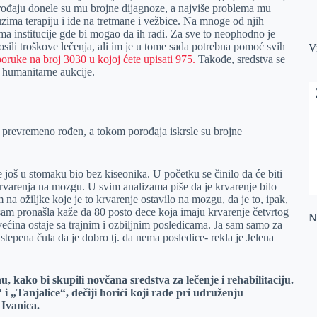
ođaju donele su mu brojne dijagnoze, a najviše problema mu
uzima terapiju i ide na tretmane i vežbice. Na mnoge od njih
ma institucije gde bi mogao da ih radi. Za sve to neophodno je
sili troškove lečenja, ali im je u tome sada potrebna pomoć svih
V
ruke na broj 3030 u kojoj ćete upisati 975.
Takođe, sredstva se
i humanitarne aukcije.
e prevremeno rođen, a tokom porođaja iskrsle su brojne
 još u stomaku bio bez kiseonika. U početku se činilo da će biti
rvarenja na mozgu. U svim analizama piše da je krvarenje bilo
om na ožiljke koje je to krvarenje ostavilo na mozgu, da je to, ipak,
ju sam pronašla kaže da 80 posto dece koja imaju krvarenje četvrtog
Na
ećina ostaje sa trajnim i ozbiljnim posledicama. Ja sam samo za
tepena čula da je dobro tj. da nema posledice- rekla je Jelena
 kako bi skupili novčana sredstva za lečenje i rehabilitaciju.
Tanjalice“, dečiji horići koji rade pri udruženju
Ivanica.