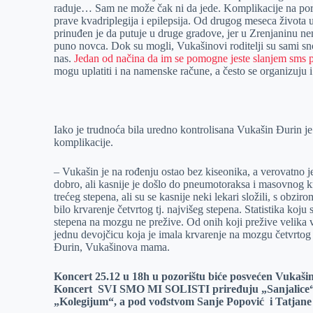
raduje… Sam ne može čak ni da jede. Komplikacije na por
r
n
A
i
prave kvadriplegija i epilepsija. Od drugog meseca života 
prinuđen je da putuje u druge gradove, jer u Zrenjaninu ne
p
l
puno novca. Dok su mogli, Vukašinovi roditelji su sami sno
p
nas.
Jedan od načina da im se pomogne jeste slanjem sms po
mogu uplatiti i na namenske račune, a često se organizuju 
Iako je trudnoća bila uredno kontrolisana Vukašin Đurin j
komplikacije.
– Vukašin je na rođenju ostao bez kiseonika, a verovatno je
dobro, ali kasnije je došlo do pneumotoraksa i masovnog k
trećeg stepena, ali su se kasnije neki lekari složili, s obzir
bilo krvarenje četvrtog tj. najvišeg stepena. Statistika ko
stepena na mozgu ne prežive. Od onih koji prežive velika v
jednu devojčicu koja je imala krvarenje na mozgu četvrtog s
Đurin, Vukašinova mama.
Koncert 25.12 u 18h u pozorištu biće posvećen Vukašinu,
Koncert SVI SMO MI SOLISTI priređuju „Sanjalice“ i „
„Kolegijum“, a pod vođstvom Sanje Popović i Tatjane 