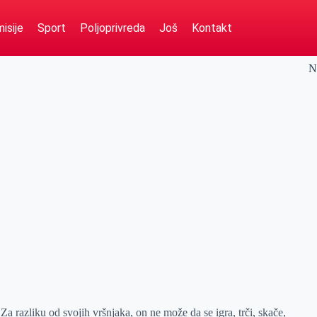
isije
Sport
Poljoprivreda
Još
Kontakt
N
Za razliku od svojih vršnjaka, on ne može da se igra, trči, skače,