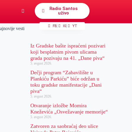
Radio Santos
uživo
FB
IG
YT
ajnovije vesti
Iz Gradske bašte ispraćeni pozivari
koji besplatnim pivom ulicama
grada pozivaju na 41. „Dane piva“
5. avgust 2026.
Dečji program “Zabavilište u
Plankiću Parkiću” biće održan u
toku gradske manifestacije „Dani
piva“
5. avgust 2026.
Otvaranje izložbe Momira
Kneževića „Osvežavanje memorije“
5. avgust 2026.
Zatvoren za saobraćaj deo ulice