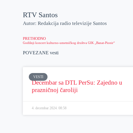
RTV Santos
Autor: Redakcija radio televizije Santos
PRETHODNO
Godišnji koncert kulturno-umetničkog društva GIK „Banat-Pionir“
POVEZANE vesti
VESTI
Decembar sa DTL PerSu: Zajedno u
prazničnoj čaroliji
4. decembar 2024.
08:58