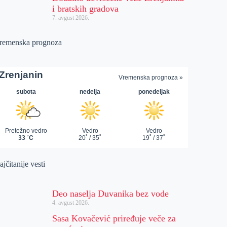
i bratskih gradova
7. avgust 2026.
remenska prognoza
jčitanije vesti
Deo naselja Duvanika bez vode
4. avgust 2026.
Sasa Kovačević priređuje veče za