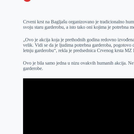
o
n
e
e
a
E
k
g
d
r
t
m
Crveni krst na Bagljašu organizovano je tradicionalno hum
e
I
s
a
svoju staru garderobu, a isto tako oni kojima je potrebna m
r
n
A
i
p
l
„Ovo je akcija koja je prethodnih godina redovno izvođena,
velik. Vidi se da je ljudima potrebna garderoba, pogotovo
p
letnju garderobu“, rekla je predsednica Crvenog krsta MZ
Ovo je bila samo jedna u nizu ovakvih humanih akcija. Ne
garderobe.