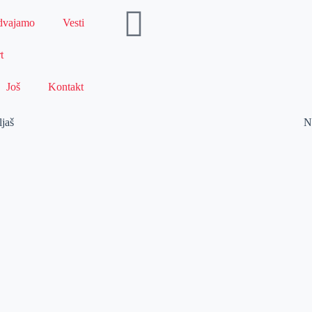
dvajamo
Vesti
t
Još
Kontakt
ljaš
N