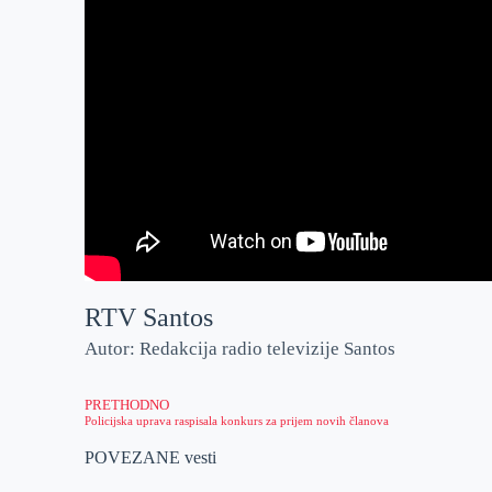
RTV Santos
Autor: Redakcija radio televizije Santos
PRETHODNO
Policijska uprava raspisala konkurs za prijem novih članova
POVEZANE vesti