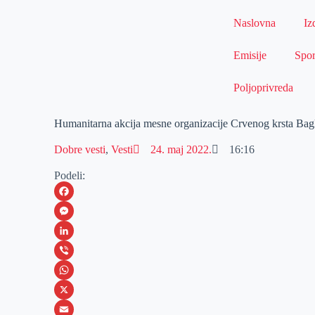
Naslovna
Iz
Emisije
Spor
Poljoprivreda
Humanitarna akcija mesne organizacije Crvenog krsta Bag
Dobre vesti
,
Vesti
24. maj 2022.
16:16
Podeli:
F
a
M
c
e
L
e
s
i
V
b
s
n
i
W
o
e
k
b
h
X