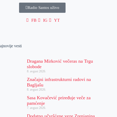
Radio Santos uživo
FB
IG
YT
ajnovije vesti
Dragana Mirković večeras na Trgu
slobode
8. avgust 2026.
Značajni infrastrukturni radovi na
Bagljašu
8. avgust 2026.
Sasa Kovačević priređuje veče za
pamćenje
7. avgust 2026.
Dodatno učvršćene veze Zrenjanina