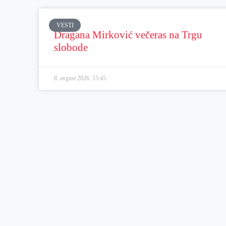
VESTI
Dragana Mirković večeras na Trgu
slobode
8. avgust 2026.
15:45