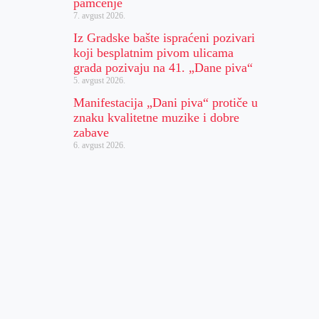
pamćenje
7. avgust 2026.
Iz Gradske bašte ispraćeni pozivari
koji besplatnim pivom ulicama
grada pozivaju na 41. „Dane piva“
5. avgust 2026.
Manifestacija „Dani piva“ protiče u
znaku kvalitetne muzike i dobre
zabave
6. avgust 2026.