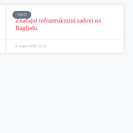
VESTI
Značajni infrastrukturni radovi na
Bagljašu
8. avgust 2026.
11:22