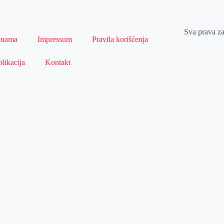
Sva prava z
 nama
Impressum
Pravila korišćenja
likacija
Kontakt
Naslovna
Izdvajamo
FB
IG
YT
O nama