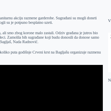
anitarnu akciju razmene garderobe. Sugrađani su mogli doneti
V
ogli su je potpuno besplatno uzeti.
 ali smo zbog korone malo zastali. Odziv građana je jutros bio
 deci. Zamolila bih sugrađane koji budu donosili da donose samo
 Bagljaš, Nada Radnović.
koliko puta godišnje Crveni krst na Bagljašu organizuje razmenu
Na