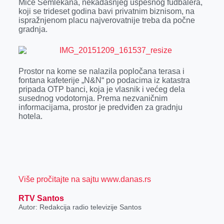
Miće Semlekana, nekadašnjeg uspešnog fudbalera,
r
koji se trideset godina bavi privatnim biznisom, na
ispražnjenom placu najverovatnije treba da počne
gradnja.
Prostor na kome se nalazila popločana terasa i
fontana kafeterije „N&N“ po podacima iz katastra
pripada OTP banci, koja je vlasnik i većeg dela
susednog vodotornja. Prema nezvaničnim
informacijama, prostor je predviđen za gradnju
hotela.
Više pročitajte na sajtu www.danas.rs
RTV Santos
Autor: Redakcija radio televizije Santos