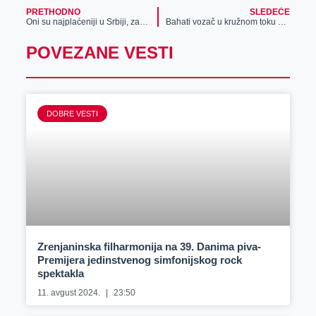
PRETHODNO
SLEDEĆE
Oni su najplaćeniji u Srbiji, zavide im i bankari
Bahati vozač u kružnom toku napravio pometnju (foto,video)
POVEZANE VESTI
DOBRE VESTI
Zrenjaninska filharmonija na 39. Danima piva-
Premijera jedinstvenog simfonijskog rock
spektakla
11. avgust 2024.
23:50