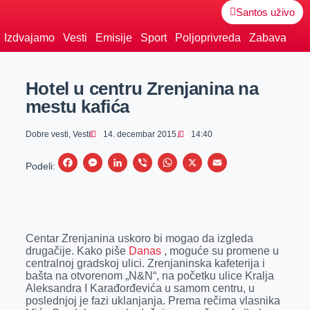
Santos uživo
Izdvajamo
Vesti
Emisije
Sport
Poljoprivreda
Zabava
Hotel u centru Zrenjanina na
mestu kafića
Dobre vesti
,
Vesti
14. decembar 2015.
14:40
F
M
L
V
W
X
E
Podeli:
a
e
i
i
h
m
c
s
n
b
a
a
e
s
k
e
t
i
Centar Zrenjanina uskoro bi mogao da izgleda
b
e
e
r
s
l
drugačije. Kako piše
Danas
, moguće su promene u
o
n
d
A
centralnoj gradskoj ulici. Zrenjaninska kafeterija i
bašta na otvorenom „N&N“, na početku ulice Kralja
o
g
I
p
Aleksandra I Karađorđevića u samom centru, u
k
e
n
p
poslednjoj je fazi uklanjanja. Prema rečima vlasnika