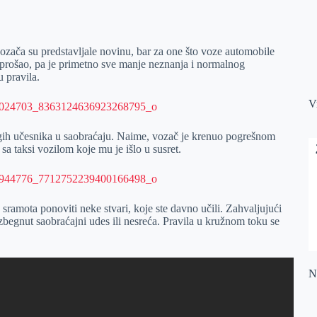
ozača su predstavljale novinu, bar za one što voze automobile
prošao, pa je primetno sve manje neznanja i normalnog
u pravila.
V
gih učesnika u saobraćaju. Naime, vozač je krenuo pogrešnom
a taksi vozilom koje mu je išlo u susret.
sramota ponoviti neke stvari, koje ste davno učili. Zahvaljujući
zbegnut saobraćajni udes ili nesreća. Pravila u kružnom toku se
Na