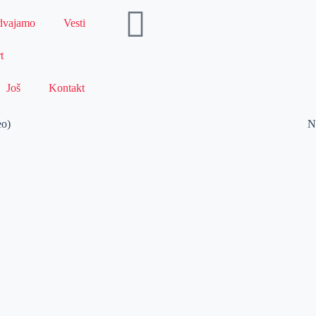
dvajamo
Vesti
t
Još
Kontakt
eo)
N