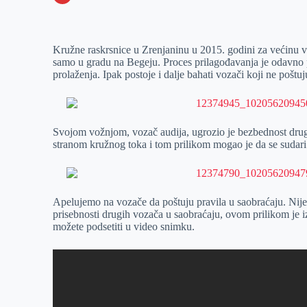
o
n
e
e
a
E
k
g
d
r
t
m
Kružne raskrsnice u Zrenjaninu u 2015. godini za većinu v
e
I
s
a
samo u gradu na Begeju. Proces prilagođavanja je odavno 
r
n
A
i
prolaženja. Ipak postoje i dalje bahati vozači koji ne poštuj
p
l
p
Svojom vožnjom, vozač audija, ugrozio je bezbednost dru
stranom kružnog toka i tom prilikom mogao je da se sudari s
Apelujemo na vozače da poštuju pravila u saobraćaju. Nije 
prisebnosti drugih vozača u saobraćaju, ovom prilikom je i
možete podsetiti u video snimku.