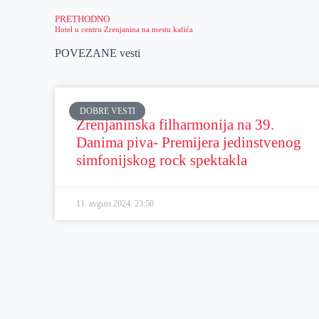
PRETHODNO
Hotel u centru Zrenjanina na mestu kafića
POVEZANE vesti
DOBRE VESTI
Zrenjaninska filharmonija na 39.
Danima piva- Premijera jedinstvenog
simfonijskog rock spektakla
11. avgust 2024.
23:50