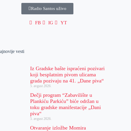
Radio Santos uživo
FB
IG
YT
ajnovije vesti
Iz Gradske bašte ispraćeni pozivari
koji besplatnim pivom ulicama
grada pozivaju na 41. „Dane piva“
5. avgust 2026.
Dečji program “Zabavilište u
Plankiću Parkiću” biće održan u
toku gradske manifestacije „Dani
piva“
5. avgust 2026.
Otvaranje izložbe Momira