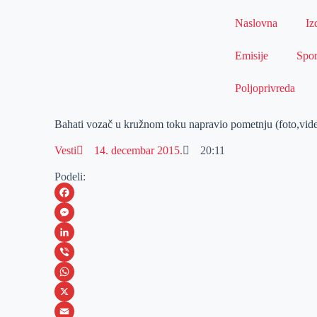
Naslovna
Iz
Emisije
Spor
Poljoprivreda
Bahati vozač u kružnom toku napravio pometnju (foto,vid
Vesti
14. decembar 2015.
20:11
Podeli:
F
a
M
c
e
L
e
s
i
V
b
s
n
i
W
o
e
k
b
h
X