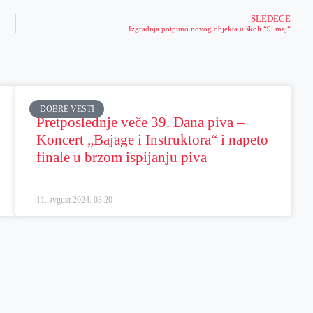
SLEDEĆE
Izgradnja potpuno novog objekta u školi “9. maj“
DOBRE VESTI
Pretposlednje veče 39. Dana piva –
Koncert „Bajage i Instruktora“ i napeto
finale u brzom ispijanju piva
11. avgust 2024.
03:20