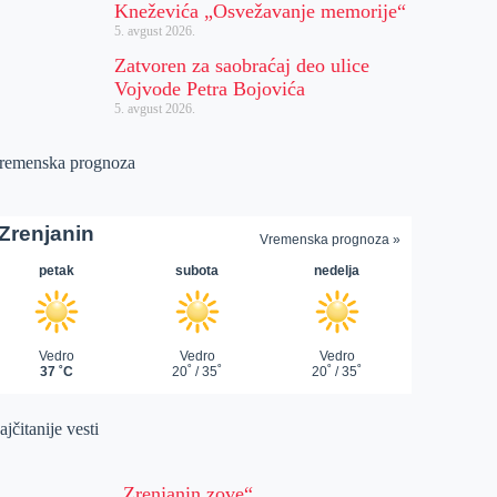
Kneževića „Osvežavanje memorije“
5. avgust 2026.
Zatvoren za saobraćaj deo ulice
Vojvode Petra Bojovića
5. avgust 2026.
remenska prognoza
jčitanije vesti
„Zrenjanin zove“