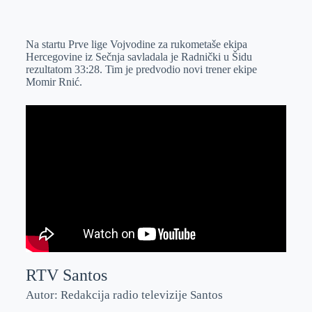
o
n
e
e
a
E
k
g
d
r
t
m
Na startu Prve lige Vojvodine za rukometaše ekipa
e
I
s
a
Hercegovine iz Sečnja savladala je Radnički u Šidu
r
n
A
i
rezultatom 33:28. Tim je predvodio novi trener ekipe
Momir Rnić.
p
l
p
RTV Santos
Autor: Redakcija radio televizije Santos