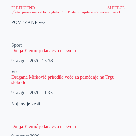
PRETHODNO
SLEDEĆE
„Češko presovano staklo u ogledalu“ u Narodnom muzeju u Zrenjaninu
Poziv poljoprivrednicima – subvencionisana kamata na kratkoročne kredite može se realizovati u OTP banci u Zrenjaninu
POVEZANE vesti
Sport
Dunja Eremić jedanaesta na svetu
9. avgust 2026.
13:58
Vesti
Dragana Mirković priredila veče za pamćenje na Trgu
slobode
9. avgust 2026.
11:33
Najnovije vesti
Dunja Eremić jedanaesta na svetu