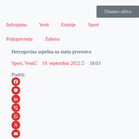
Santos uživo
Izdvajamo
Vesti
Emisije
Sport
Poljoprivreda
Zabava
Hercegovina uspešna na startu prvenstva
Sport
,
Vesti
19. septembar 2022.
18:03
Podeli:
F
a
M
c
e
L
e
s
i
V
b
s
n
i
W
o
e
k
b
h
X