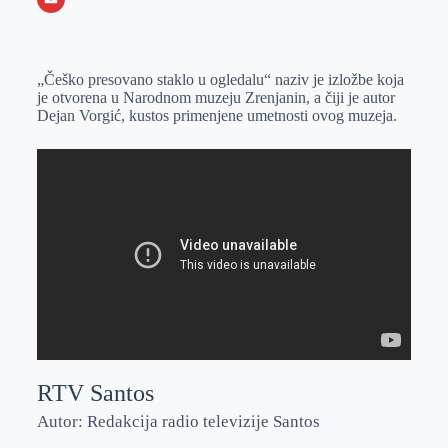
o
n
e
e
a
E
k
g
d
r
t
m
„Češko presovano staklo u ogledalu“ naziv je izložbe koja
e
I
s
a
je otvorena u Narodnom muzeju Zrenjanin, a čiji je autor
r
n
A
i
Dejan Vorgić, kustos primenjene umetnosti ovog muzeja.
p
l
p
RTV Santos
Autor: Redakcija radio televizije Santos