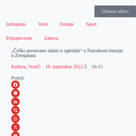
Santos uživo
Izdvajamo
Vesti
Emisije
Sport
Poljoprivreda
Zabava
„Češko presovano staklo u ogledalu“ u Narodnom muzeju
u Zrenjaninu
Kultura
,
Vesti
19. septembar 2022.
16:15
Podeli:
F
a
M
c
e
L
e
s
i
V
b
s
n
i
W
o
e
k
b
h
X