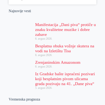
Najnovije vesti
Manifestacija „Dani piva“ protiče u
znaku kvalitetne muzike i dobre
zabave
6. avgust 2026.
Besplatna obuka vožnje skutera na
vodi na Izletištu Tisa
6. avgust 2026.
Zrenjaninskim Amazonom
6. avgust 2026.
Iz Gradske bašte ispraćeni pozivari
koji besplatnim pivom ulicama
grada pozivaju na 41. „Dane piva“
5. avgust 2026.
Vremenska prognoza