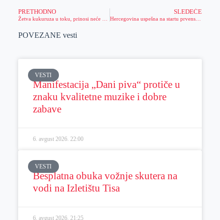
PRETHODNO
SLEDEĆE
Žetva kukuruza u toku, prinosi neće pokriti ni troškove proizvodnje
Hercegovina uspešna na startu prvenstva
POVEZANE vesti
VESTI
Manifestacija „Dani piva“ protiče u
znaku kvalitetne muzike i dobre
zabave
6. avgust 2026.
22:00
VESTI
Besplatna obuka vožnje skutera na
vodi na Izletištu Tisa
6. avgust 2026.
21:25