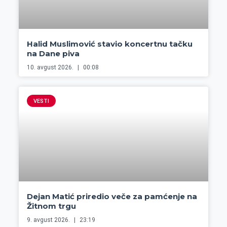
Halid Muslimović stavio koncertnu tačku
na Dane piva
10. avgust 2026.
00:08
VESTI
Dejan Matić priredio veče za pamćenje na
Žitnom trgu
9. avgust 2026.
23:19