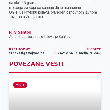
sa oko 55 grama
r
materije za koju se sumnja da je marihuana.
On je, uz krivičnu prijavu, priveden osnovnom javnom
tužiocu u Zrenjaninu.
RTV Santos
Autor: Redakcija radio televizije Santos
PRETHODNO
SLEDEĆE
Srpska liga Vojvodina
Završena licitacija, tri dana za prigovore
POVEZANE VESTI
VESTI