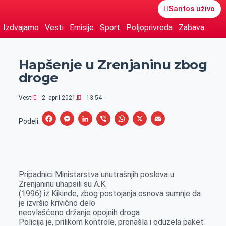
Santos uživo
Izdvajamo
Vesti
Emisije
Sport
Poljoprivreda
Zabava
Hapšenje u Zrenjaninu zbog
droge
Vesti
2. april 2021.
13:54
F
M
L
V
W
X
E
Podeli:
a
e
i
i
h
m
c
s
n
b
a
a
e
s
k
e
t
i
Pripadnici Ministarstva unutrašnjih poslova u
b
e
e
r
s
l
Zrenjaninu uhapsili su A.K.
o
n
d
A
(1996) iz Kikinde, zbog postojanja osnova sumnje da
je izvršio krivično delo
o
g
I
p
neovlašćeno držanje opojnih droga.
k
e
n
p
Policija je, prilikom kontrole, pronašla i oduzela paket