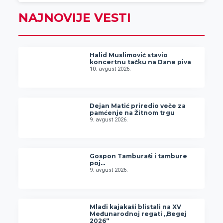
NAJNOVIJE VESTI
Halid Muslimović stavio
koncertnu tačku na Dane piva
10. avgust 2026.
Dejan Matić priredio veče za
pamćenje na Žitnom trgu
9. avgust 2026.
Gospon Tamburaši i tambure
poj…
9. avgust 2026.
Mladi kajakaši blistali na XV
Međunarodnoj regati „Begej
2026“