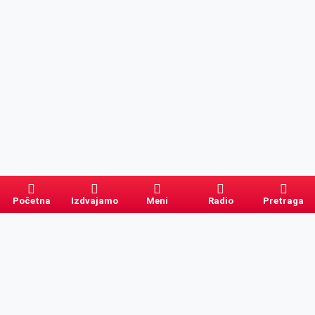
Početna
Izdvajamo
Meni
Radio
Pretraga
Pretraga
Kategorije