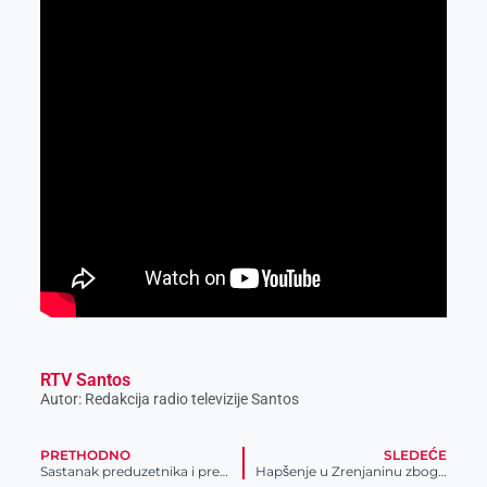
RTV Santos
Autor: Redakcija radio televizije Santos
PRETHODNO
SLEDEĆE
Sastanak preduzetnika i predstavnika grada kako bi se definisale mere pomoći
Hapšenje u Zrenjaninu zbog droge