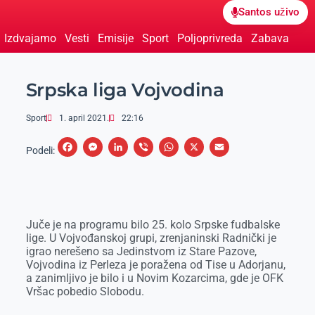
Santos uživo
Izdvajamo
Vesti
Emisije
Sport
Poljoprivreda
Zabava
Srpska liga Vojvodina
Sport
1. april 2021.
22:16
F
M
L
V
W
X
E
Podeli:
a
e
i
i
h
m
c
s
n
b
a
a
e
s
k
e
t
i
Juče je na programu bilo 25. kolo Srpske fudbalske
b
e
e
r
s
l
lige. U Vojvođanskoj grupi, zrenjaninski Radnički je
o
n
d
A
igrao nerešeno sa Jedinstvom iz Stare Pazove,
Vojvodina iz Perleza je poražena od Tise u Adorjanu,
o
g
I
p
a zanimljivo je bilo i u Novim Kozarcima, gde je OFK
k
e
n
p
Vršac pobedio Slobodu.
r