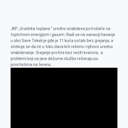
k
g
d
r
t
m
e
I
s
a
r
n
A
i
p
l
JKP „Gradska toplana “ uredno snabdeva potrošače sa
toplotnom energijom i gasom. Radi se na sanaciji havarije
p
u ulici Save Tekeli je gde je 11 kuća ostalo bez grejanja, a
očekuje se da će u toku dana biti rešeno i njihovo uredno
snabdevanje. Grejanje protiče bez većih kvarova , a
problemi koji se jave dežurne službe rešavaju po
prioritetima na terenu.