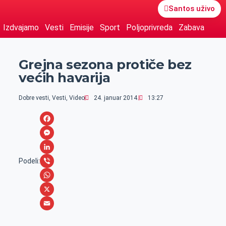
Santos uživo
Izdvajamo
Vesti
Emisije
Sport
Poljoprivreda
Zabava
Grejna sezona protiče bez
većih havarija
Dobre vesti
,
Vesti
,
Video
24. januar 2014.
13:27
F
a
M
c
e
L
Podeli:
e
s
i
V
b
s
n
i
W
o
e
k
b
h
X
o
n
e
e
a
E