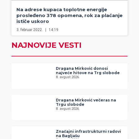
Na adrese kupaca toplotne energije
prosleđeno 378 opomena, rok za plaćanje
ističe uskoro
3. februar 2022.
14:19
NAJNOVIJE VESTI
Dragana Mirković donosi
najveće hitove na Trg slobode
8. avgust 2026.
Dragana Mirković večeras na
Trgu slobode
8. avgust 2026.
Značajni infrastrukturni radovi
na Bagljašu