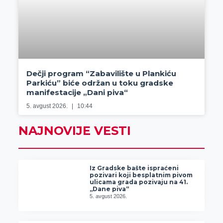
Dečji program “Zabavilište u Plankiću
Parkiću” biće održan u toku gradske
manifestacije „Dani piva“
5. avgust 2026.
10:44
NAJNOVIJE VESTI
Iz Gradske bašte ispraćeni
pozivari koji besplatnim pivom
ulicama grada pozivaju na 41.
„Dane piva“
5. avgust 2026.