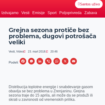
Santos uživo
Izdvajamo
Vesti
Emisije
Sport
Poljoprivreda
Zabava
Grejna sezona protiče bez
problema, dugovi potrošača
veliki
Vesti
,
Video
23. mart 2018.
20:46
F
M
L
V
W
X
E
Podeli:
a
e
i
i
h
m
c
s
n
b
a
a
e
s
k
e
t
i
Distribucija toplotne energije i snabdevanje gasom
b
e
e
r
s
l
obavlja se bez problema u Zrenjaninu. Grejna
o
n
d
A
sezona traje do 15 aprila, ali može da se produži ili
skrati u zavisnosti od vremenskih prilika.
o
g
I
p