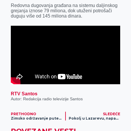
k
e
n
p
Redovna dugovanja građana na sistemu daljinskog
grejanja iznose 79 miliona, dok utuženi potrošači
r
duguju više od 145 miliona dinara.
RTV Santos
Autor: Redakcija radio televizije Santos
PRETHODNO
SLEDEĆE
Zimsko održavanje puteva u Zrenjaninu
Pokolj u Lazarevu, napadnuta i žena (FOTO)