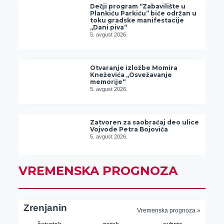
Dečji program “Zabavilište u
Plankiću Parkiću” biće održan u
toku gradske manifestacije
„Dani piva“
5. avgust 2026.
Otvaranje izložbe Momira
Kneževića „Osvežavanje
memorije“
5. avgust 2026.
Zatvoren za saobraćaj deo ulice
Vojvode Petra Bojovića
5. avgust 2026.
VREMENSKA PROGNOZA