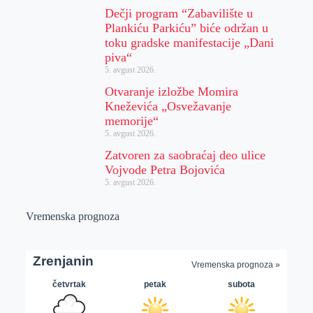
Dečji program “Zabavilište u
Plankiću Parkiću” biće održan u
toku gradske manifestacije „Dani
piva“
5. avgust 2026.
Otvaranje izložbe Momira
Kneževića „Osvežavanje
memorije“
5. avgust 2026.
Zatvoren za saobraćaj deo ulice
Vojvode Petra Bojovića
5. avgust 2026.
Vremenska prognoza