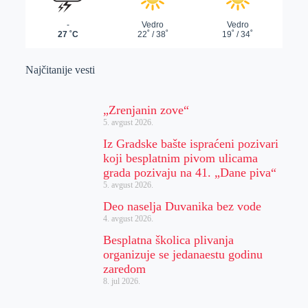
Najčitanije vesti
„Zrenjanin zove“
5. avgust 2026.
Iz Gradske bašte ispraćeni pozivari
koji besplatnim pivom ulicama
grada pozivaju na 41. „Dane piva“
5. avgust 2026.
Deo naselja Duvanika bez vode
4. avgust 2026.
Besplatna školica plivanja
organizuje se jedanaestu godinu
zaredom
8. jul 2026.