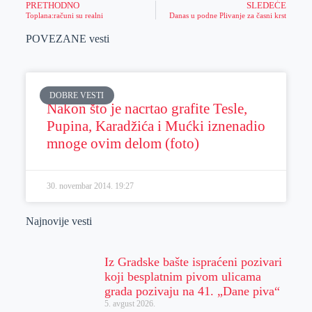
PRETHODNO
SLEDEĆE
Toplana:računi su realni
Danas u podne Plivanje za časni krst
POVEZANE vesti
DOBRE VESTI
Nakon što je nacrtao grafite Tesle,
Pupina, Karadžića i Mućki iznenadio
mnoge ovim delom (foto)
30. novembar 2014.
19:27
Najnovije vesti
Iz Gradske bašte ispraćeni pozivari
koji besplatnim pivom ulicama
grada pozivaju na 41. „Dane piva“
5. avgust 2026.