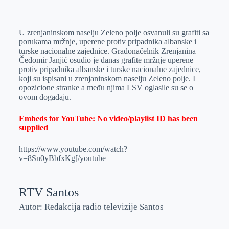
o
n
e
e
a
E
k
g
d
r
t
m
U zrenjaninskom naselju Zeleno polje osvanuli su grafiti sa
e
I
s
a
porukama mržnje, uperene protiv pripadnika albanske i
r
n
A
i
turske nacionalne zajednice. Gradonačelnik Zrenjanina
Čedomir Janjić osudio je danas grafite mržnje uperene
p
l
protiv pripadnika albanske i turske nacionalne zajednice,
p
koji su ispisani u zrenjaninskom naselju Zeleno polje. I
opozicione stranke a među njima LSV oglasile su se o
ovom događaju.
Embeds for YouTube: No video/playlist ID has been
supplied
https://www.youtube.com/watch?
v=8Sn0yBbfxKg[/youtube
RTV Santos
Autor: Redakcija radio televizije Santos