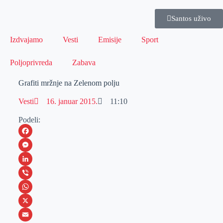
Santos uživo
Izdvajamo
Vesti
Emisije
Sport
Poljoprivreda
Zabava
Grafiti mržnje na Zelenom polju
Vesti
16. januar 2015.
11:10
Podeli:
F
a
M
c
e
L
e
s
i
V
b
s
n
i
W
o
e
k
b
h
X