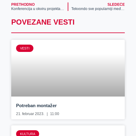
PRETHODNO
SLEDEĆE
Konferencija u okviru projekta „Razvoj održivog tržišta bioenergije u Republici Srbiji“
Tekvondo sve popularniji među decom i omladinom
POVEZANE VESTI
VESTI
Potreban montažer
21. februar 2023.
11:00
KULTURA