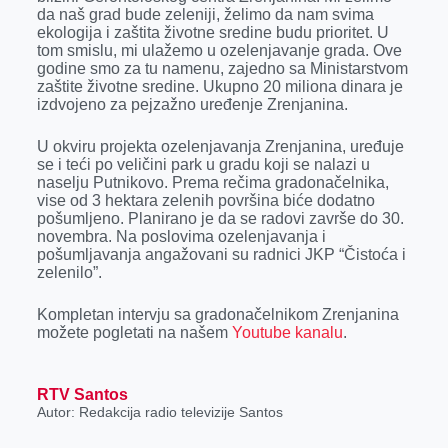
da naš grad bude zeleniji, želimo da nam svima
ekologija i zaštita životne sredine budu prioritet. U
tom smislu, mi ulažemo u ozelenjavanje grada. Ove
godine smo za tu namenu, zajedno sa Ministarstvom
zaštite životne sredine. Ukupno 20 miliona dinara je
izdvojeno za pejzažno uređenje Zrenjanina.
U okviru projekta ozelenjavanja Zrenjanina, uređuje
se i teći po veličini park u gradu koji se nalazi u
naselju Putnikovo. Prema rečima gradonačelnika,
vise od 3 hektara zelenih površina biće dodatno
pošumljeno. Planirano je da se radovi završe do 30.
novembra. Na poslovima ozelenjavanja i
pošumljavanja angažovani su radnici JKP “Čistoća i
zelenilo”.
Kompletan intervju sa gradonačelnikom Zrenjanina
možete pogletati na našem
Youtube kanalu
.
RTV Santos
Autor: Redakcija radio televizije Santos