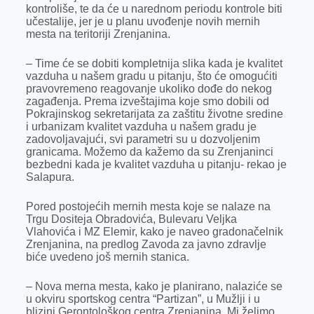
k
e
n
p
kontroliše, te da će u narednom periodu kontrole biti
učestalije, jer je u planu uvođenje novih mernih
r
mesta na teritoriji Zrenjanina.
– Time će se dobiti kompletnija slika kada je kvalitet
vazduha u našem gradu u pitanju, što će omogućiti
pravovremeno reagovanje ukoliko dođe do nekog
zagađenja. Prema izveštajima koje smo dobili od
Pokrajinskog sekretarijata za zaštitu životne sredine
i urbanizam kvalitet vazduha u našem gradu je
zadovoljavajući, svi parametri su u dozvoljenim
granicama. Možemo da kažemo da su Zrenjaninci
bezbedni kada je kvalitet vazduha u pitanju- rekao je
Salapura.
Pored postojećih mernih mesta koje se nalaze na
Trgu Dositeja Obradovića, Bulevaru Veljka
Vlahovića i MZ Elemir, kako je naveo gradonačelnik
Zrenjanina, na predlog Zavoda za javno zdravlje
biće uvedeno još mernih stanica.
– Nova merna mesta, kako je planirano, nalaziće se
u okviru sportskog centra “Partizan”, u Mužlji i u
blizini Gerontološkog centra Zrenjanina. Mi želimo