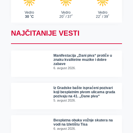
NAJČITANIJE VESTI
Manifestacija „Dani piva“ protiče u
znaku kvalitetne muzike i dobre
zabave
6. avgust 2026.
Iz Gradske bašte ispraćeni pozivari
koji besplatnim pivom ulicama grada
pozivaju na 41. „Dane piva“
5. avgust 2026.
Besplatna obuka vožnje skutera na
vodi na Izletištu Tisa
6. avgust 2026.