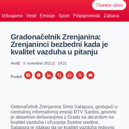
Santos uživo
Izdvajamo
Vesti
Emisije
Sport
Poljoprivreda
Zabava
Gradonačelnik Zrenjanina:
Zrenjaninci bezbedni kada je
kvalitet vazduha u pitanju
Vesti
5. novembar 2021.
19:21
F
M
L
V
W
X
E
Podeli:
a
e
i
i
h
m
c
s
n
b
a
a
e
s
k
e
t
i
Grdonačelnik Zrenjanina Simo Salapura, gostujući u
b
e
e
r
s
l
centralnoj informativnoj emisiji RTV Santos, govorio
o
n
d
A
je aktuelnim dešavanjima u Gradu sa akcentom na
kvalitet vazduha i očuvanje životne sredine.
o
g
I
p
Salapura je istakao da se kvalitet vazduha redovno