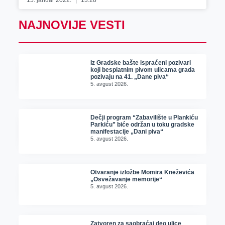
15. januar 2022.
13:28
NAJNOVIJE VESTI
Iz Gradske bašte ispraćeni pozivari
koji besplatnim pivom ulicama grada
pozivaju na 41. „Dane piva“
5. avgust 2026.
Dečji program “Zabavilište u Plankiću
Parkiću” biće održan u toku gradske
manifestacije „Dani piva“
5. avgust 2026.
Otvaranje izložbe Momira Kneževića
„Osvežavanje memorije“
5. avgust 2026.
Zatvoren za saobraćaj deo ulice