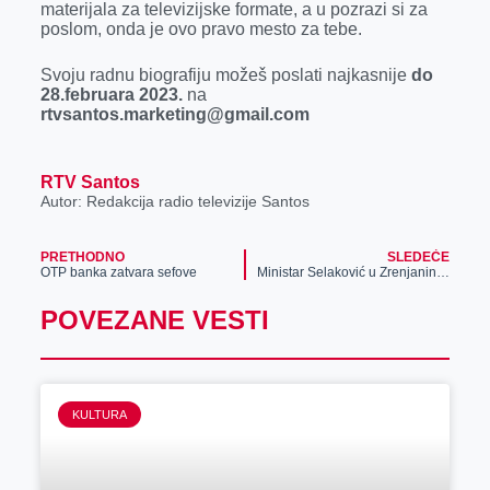
materijala za televizijske formate, a u pozrazi si za
poslom, onda je ovo pravo mesto za tebe.
Svoju radnu biografiju možeš poslati najkasnije
do
28.februara 2023.
na
rtvsantos.marketing@gmail.com
RTV Santos
Autor: Redakcija radio televizije Santos
PRETHODNO
SLEDEĆE
OTP banka zatvara sefove
Ministar Selaković u Zrenjaninu, posetio preduzeće „Stil“
POVEZANE VESTI
KULTURA