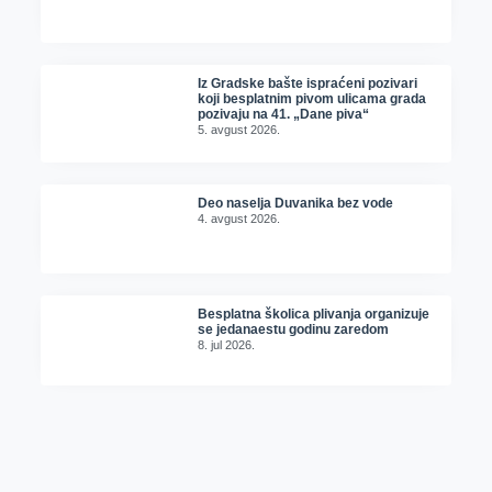
Iz Gradske bašte ispraćeni pozivari
koji besplatnim pivom ulicama grada
pozivaju na 41. „Dane piva“
5. avgust 2026.
Deo naselja Duvanika bez vode
4. avgust 2026.
Besplatna školica plivanja organizuje
se jedanaestu godinu zaredom
8. jul 2026.