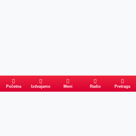
Početna
Izdvajamo
Meni
Radio
Pretraga
Pretraga
Kategorije