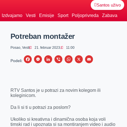
Santos uživo
Izdvajamo
Vesti
Emisije
Sport
Poljoprivreda
Zabava
Potreban montažer
Posao
,
Vesti
21. februar 2023.
11:00
F
M
L
V
W
X
E
Podeli:
a
e
i
i
h
m
c
s
n
b
a
a
e
s
k
e
t
i
RTV Santos je u potrazi za novim kolegom ili
b
e
e
r
s
l
koleginicom.
o
n
d
A
o
g
I
p
Da li si ti u potrazi za poslom?
k
e
n
p
Ukoliko si kreativna i dinamična osoba koja voli
r
timski rad i upoznata si sa montiranjem video i audio