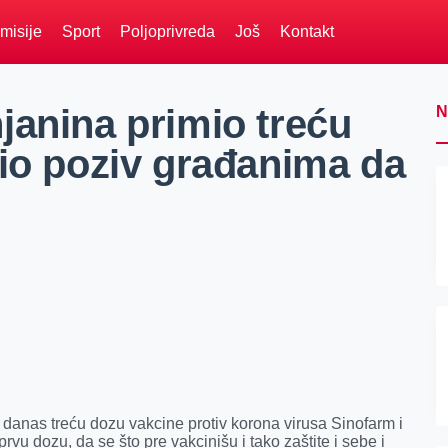
misije
Sport
Poljoprivreda
Još
Kontakt
janina primio treću
N
tio poziv građanima da
danas treću dozu vakcine protiv korona virusa Sinofarm i
vu dozu, da se što pre vakcinišu i tako zaštite i sebe i