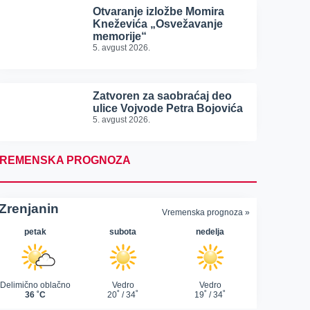
Otvaranje izložbe Momira
Kneževića „Osvežavanje
memorije“
5. avgust 2026.
Zatvoren za saobraćaj deo
ulice Vojvode Petra Bojovića
5. avgust 2026.
REMENSKA PROGNOZA