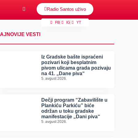
Radio Santos uživo
FB
IG
YT
AJNOVIJE VESTI
Iz Gradske bašte ispraćeni
pozivari koji besplatnim
pivom ulicama grada pozivaju
na 41. „Dane piva“
5. avgust 2026.
Dečji program “Zabavilište u
Plankiću Parkiću” biće
održan u toku gradske
manifestacije „Dani piva“
5. avgust 2026.