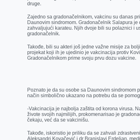
druge.
o
g
I
p
k
e
n
p
Zajedno sa gradonačelnikom, vakcinu su danas prim
r
Daunovim sindromom. Gradonačelnik Salapura je dug
zahvaljujući karateu. Njih dvoje bili su polaznici i 
gradonačelnik.
Takođe, bili su akteri još jedne važne misije za b
projekat koji ih je ujedinio je vakcinacija protiv Ko
Gradonačelnikom prime svoju prvu dozu vakcine.
Poznato je da su osobe sa Daunovim sindromom po
način simbolično ukazano na potrebu da se pomogn
-Vakcinacija je najbolja zaštita od korona virusa
živote svojih najmilijih, prokomenarisao je gradon
čekaju, već da se vakcinišu.
Takođe, iskoristio je priliku da se zahvali zdrastve
Aleksandri Kovačević i dr Branislavi Erdeljan, med