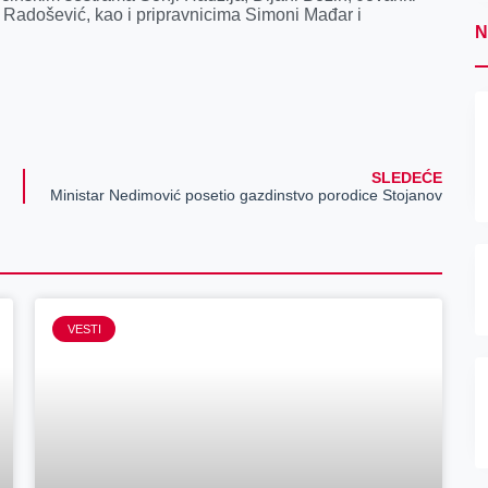
i Radošević, kao i pripravnicima Simoni Mađar i
N
SLEDEĆE
Ministar Nedimović posetio gazdinstvo porodice Stojanov
VESTI