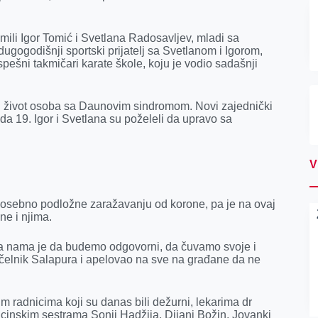
ili Igor Tomić i Svetlana Radosavljev, mladi sa
ogodišnji sportski prijatelj sa Svetlanom i Igorom,
uspešni takmičari karate škole, koju je vodio sadašnji
olji život osoba sa Daunovim sindromom. Novi zajednički
vida 19. Igor i Svetlana su poželeli da upravo sa
V
sebno podložne zaražavanju od korone, pa je na ovaj
e i njima.
. Na nama je da budemo odgovorni, da čuvamo svoje i
ačelnik Salapura i apelovao na sve na građane da ne
nim radnicima koji su danas bili dežurni, lekarima dr
icinskim sestrama Sonji Hadžija, Dijani Božin, Jovanki