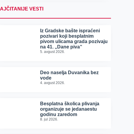
AJČITANIJE VESTI
Iz Gradske bašte ispraćeni
pozivari koji besplatnim
pivom ulicama grada pozivaju
na 41. „Dane piva“
5. avgust 2026.
Deo naselja Duvanika bez
vode
4. avgust 2026.
Besplatna školica plivanja
organizuje se jedanaestu
godinu zaredom
8. jul 2026.