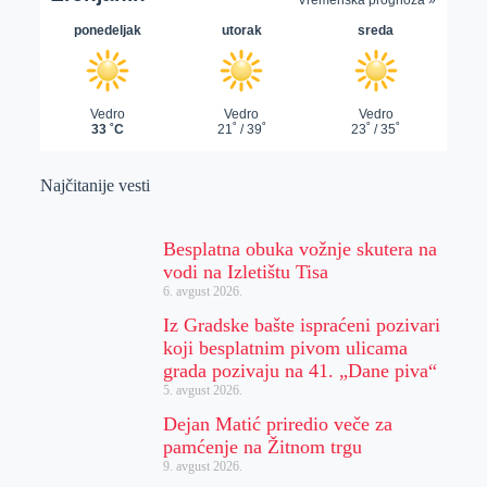
Najčitanije vesti
Besplatna obuka vožnje skutera na
vodi na Izletištu Tisa
6. avgust 2026.
Iz Gradske bašte ispraćeni pozivari
koji besplatnim pivom ulicama
grada pozivaju na 41. „Dane piva“
5. avgust 2026.
Dejan Matić priredio veče za
pamćenje na Žitnom trgu
9. avgust 2026.