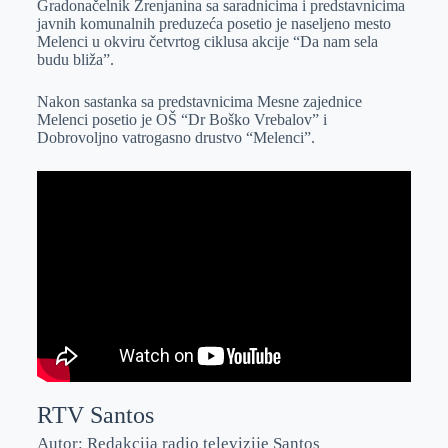
Gradonačelnik Zrenjanina sa saradnicima i predstavnicima
e
I
s
a
javnih komunalnih preduzeća posetio je naseljeno mesto
r
n
A
i
Melenci u okviru četvrtog ciklusa akcije “Da nam sela
budu bliža”.
p
l
p
Nakon sastanka sa predstavnicima Mesne zajednice
Melenci posetio je OŠ “Dr Boško Vrebalov” i
Dobrovoljno vatrogasno drustvo “Melenci”.
RTV Santos
Autor: Redakcija radio televizije Santos