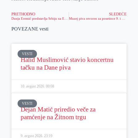
PRETHODNO
SLEDEĆE
Dunja Eremić predstavlja Srbiju na Evropskom prvenstvu za atletičarke do 20 godina
Muzej piva otvoren za posetioce 9. i 10. avgusta
POVEZANE vesti
VESTI
Halid Muslimović stavio koncertnu
tačku na Dane piva
10. avgust 2026.
00:08
VESTI
Dejan Matić priredio veče za
pamćenje na Žitnom trgu
9. avgust 2026.
23:19