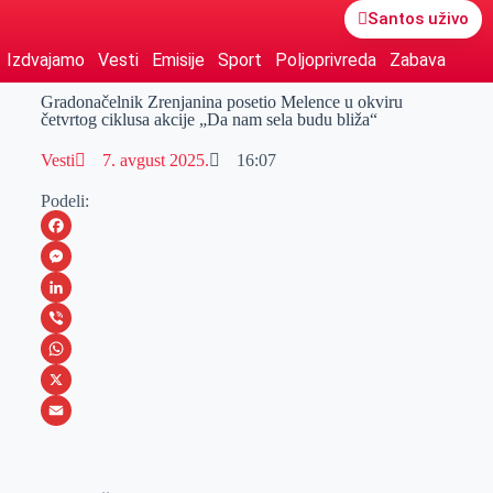
Santos uživo
Izdvajamo
Vesti
Emisije
Sport
Poljoprivreda
Zabava
Gradonačelnik Zrenjanina posetio Melence u okviru
četvrtog ciklusa akcije „Da nam sela budu bliža“
Vesti
7. avgust 2025.
16:07
Podeli:
F
a
M
c
e
L
e
s
i
V
b
s
n
i
W
o
e
k
b
h
X
o
n
e
e
a
E
k
g
d
r
t
m