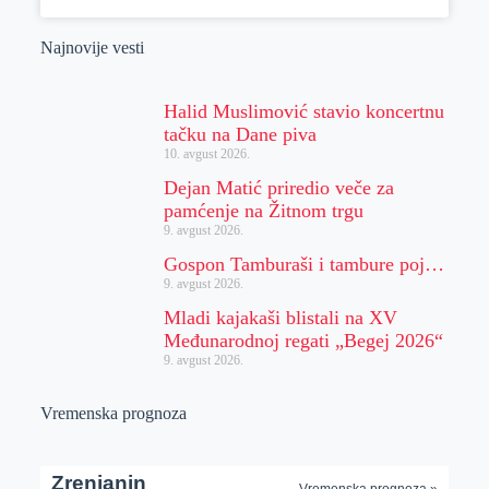
Najnovije vesti
Halid Muslimović stavio koncertnu
tačku na Dane piva
10. avgust 2026.
Dejan Matić priredio veče za
pamćenje na Žitnom trgu
9. avgust 2026.
Gospon Tamburaši i tambure poj…
9. avgust 2026.
Mladi kajakaši blistali na XV
Međunarodnoj regati „Begej 2026“
9. avgust 2026.
Vremenska prognoza