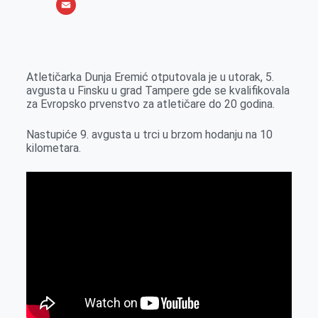
o
e
k
b
h
X
o
n
e
e
a
E
k
g
d
r
t
m
e
I
s
a
Atletičarka Dunja Eremić otputovala je u utorak, 5.
r
n
A
i
avgusta u Finsku u grad Tampere gde se kvalifikovala
za Evropsko prvenstvo za atletičare do 20 godina.
p
l
p
Nastupiće 9. avgusta u trci u brzom hodanju na 10
kilometara.