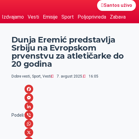
Santos uživo
Izdvajamo
Vesti
Emisije
Sport
Poljoprivreda
Zabava
Dunja Eremić predstavlja
Srbiju na Evropskom
prvenstvu za atletičarke do
20 godina
Dobre vesti
,
Sport
,
Vesti
7. avgust 2025.
16:05
F
a
M
c
e
L
Podeli:
e
s
i
V
b
s
n
i
W