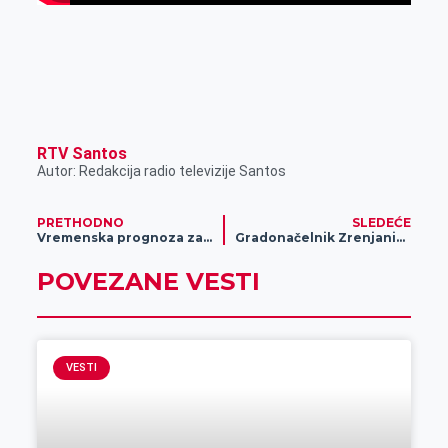
RTV Santos
Autor: Redakcija radio televizije Santos
PRETHODNO
SLEDEĆE
Vremenska prognoza za 7. avgust
Gradonačelnik Zrenjanina posetio Melence u okviru četvrtog ciklusa akcije „Da nam sela budu bliža“
POVEZANE VESTI
VESTI