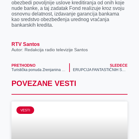
obezbedi povoljnije uslove kreditiranja od onih koje
nude banke, a taj zadatak Fond realizuje kroz svoju
osnovnu delatnost, izdavanje garancija bankama
kao sredstvo obezbeđenja urednog vraćanja
bankarskih kredita.
RTV Santos
Autor: Redakcija radio televizije Santos
PRETHODNO
SLEDEĆE
Turistička ponuda Zrenjanina za Dane piva
ERUPCIJA FANTASTIČNIH SLOT BONUSA: DEPONUJ I OSVOJI 50% VIŠE U MERIDIANU!
POVEZANE VESTI
VESTI