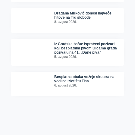
Dragana Mirković donosi najveće
hitove na Trg slobode
8. avgust 2026.
Iz Gradske bašte ispraćeni pozivari
koji besplatnim pivom ulicama grada
pozivaju na 41. „Dane piva“
5. avgust 2026.
Besplatna obuka vožnje skutera na
vodi na Izletištu Tisa
6. avgust 2026.