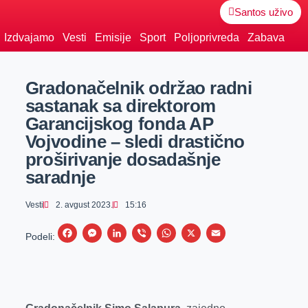
Santos uživo
Izdvajamo
Vesti
Emisije
Sport
Poljoprivreda
Zabava
Gradonačelnik održao radni
sastanak sa direktorom
Garancijskog fonda AP
Vojvodine – sledi drastično
proširivanje dosadašnje
saradnje
Vesti
2. avgust 2023.
15:16
F
M
L
V
W
X
E
Podeli:
a
e
i
i
h
m
c
s
n
b
a
a
e
s
k
e
t
i