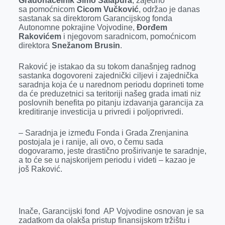
Gradonačelnik Simo Salapura
, zajedno
b
e
e
r
s
l
sa
pomoćnicom
Cicom Vučković
, održao je danas
o
n
d
A
sastanak sa direktorom Garancijskog fonda
Autonomne pokrajine Vojvodine,
Đorđem
o
g
I
p
Rakovićem
i njegovom saradnicom, pomoćnicom
k
e
n
p
direktora
Snežanom Brusin
.
r
Raković je istakao da su tokom današnjeg radnog
sastanka dogovoreni zajednički ciljevi i zajednička
saradnja koja će u narednom periodu doprineti tome
da će preduzetnici sa teritoriji našeg grada imati niz
poslovnih benefita po pitanju izdavanja garancija za
kreditiranje investicija u privredi i poljoprivredi.
– Saradnja je između Fonda i Grada Zrenjanina
postojala je i ranije, ali ovo, o čemu sada
dogovaramo, jeste drastično proširivanje te saradnje,
a to će se u najskorijem periodu i videti – kazao je
još Raković.
Inače, Garancijski fond AP Vojvodine osnovan je sa
zadatkom da olakša pristup finansijskom tržištu i