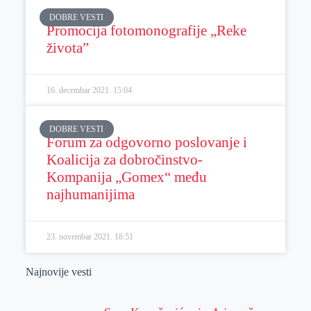
DOBRE VESTI
Promocija fotomonografije „Reke
života”
16. decembar 2021.
15:04
DOBRE VESTI
Forum za odgovorno poslovanje i
Koalicija za dobročinstvo-
Kompanija „Gomex“ među
najhumanijima
23. novembar 2021.
18:51
Najnovije vesti