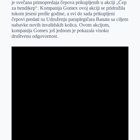
je svečana primopredaja čepova prikupljenih u akciji „Čep
r
n
A
i
za hendikep“. Kompanija Gomex ovoj akciji se pridružila
tokom jeseni prošle godine, a svi do sada prikupljeni
p
l
čepovi predati su Udruženju paraplegičara Banata sa ciljem
p
nabavke novih invalidskih kolica. Ovom akcijom,
kompanija Gomex još jednom je pokazala visoku
društvenu odgovornost.