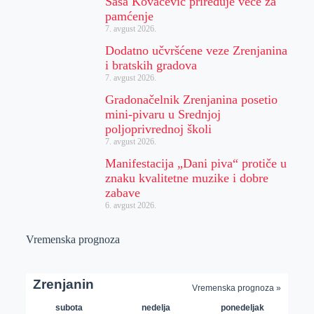
Sasa Kovačević priređuje veče za
pamćenje
7. avgust 2026.
Dodatno učvršćene veze Zrenjanina
i bratskih gradova
7. avgust 2026.
Gradonačelnik Zrenjanina posetio
mini-pivaru u Srednjoj
poljoprivrednoj školi
7. avgust 2026.
Manifestacija „Dani piva“ protiče u
znaku kvalitetne muzike i dobre
zabave
6. avgust 2026.
Vremenska prognoza