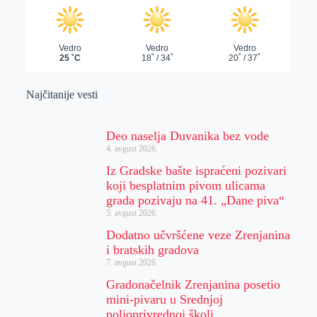
Najčitanije vesti
Deo naselja Duvanika bez vode
4. avgust 2026.
Iz Gradske bašte ispraćeni pozivari
koji besplatnim pivom ulicama
grada pozivaju na 41. „Dane piva“
5. avgust 2026.
Dodatno učvršćene veze Zrenjanina
i bratskih gradova
7. avgust 2026.
Gradonačelnik Zrenjanina posetio
mini-pivaru u Srednjoj
poljoprivrednoj školi