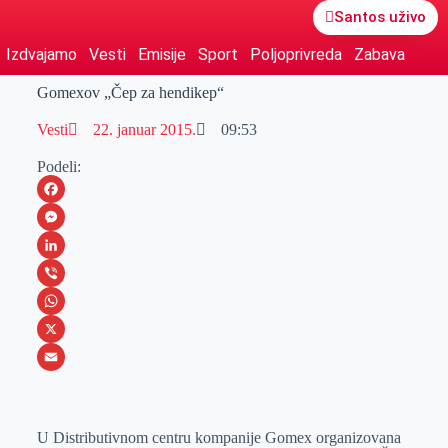
Santos uživo
Izdvajamo
Vesti
Emisije
Sport
Poljoprivreda
Zabava
Gomexov „Čep za hendikep“
Vesti
22. januar 2015.
09:53
Podeli:
F
a
M
c
e
L
e
s
i
V
b
s
n
i
W
o
e
k
b
h
X
o
n
e
e
a
E
k
g
d
r
t
m
U Distributivnom centru kompanije Gomex organizovana
e
I
s
a