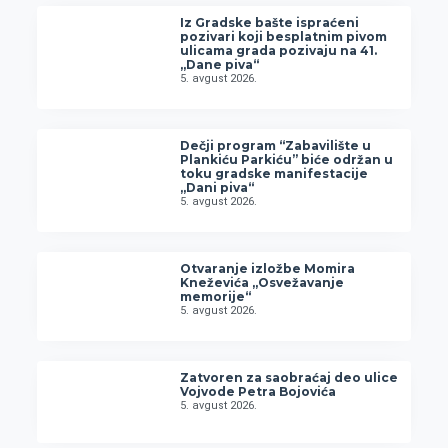
Iz Gradske bašte ispraćeni
pozivari koji besplatnim pivom
ulicama grada pozivaju na 41.
„Dane piva“
5. avgust 2026.
Dečji program “Zabavilište u
Plankiću Parkiću” biće održan u
toku gradske manifestacije
„Dani piva“
5. avgust 2026.
Otvaranje izložbe Momira
Kneževića „Osvežavanje
memorije“
5. avgust 2026.
Zatvoren za saobraćaj deo ulice
Vojvode Petra Bojovića
5. avgust 2026.