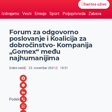
Santos uživo
Izdvajamo
Vesti
Emisije
Sport
Poljoprivreda
Zabava
Forum za odgovorno
poslovanje i Koalicija za
dobročinstvo- Kompanija
„Gomex“ među
najhumanijima
Dobre vesti
23. novembar 2021.
18:51
F
a
M
c
e
L
Podeli:
e
s
i
V