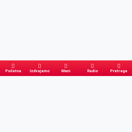
Početna
Izdvajamo
Meni
Radio
Pretraga
Pretraga
Kategorije