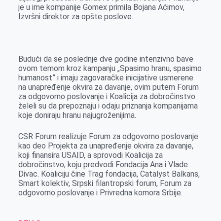
je u ime kompanije Gomex primila Bojana Aćimov,
Izvršni direktor za opšte poslove.
Budući da se poslednje dve godine intenzivno bave
ovom temom kroz kampanju „Spasimo hranu, spasimo
humanost” i imaju zagovaračke inicijative usmerene
na unapređenje okvira za davanje, ovim putem Forum
za odgovorno poslovanje i Koalicija za dobročinstvo
želeli su da prepoznaju i odaju priznanja kompanijama
koje doniraju hranu najugroženijima.
CSR Forum realizuje Forum za odgovorno poslovanje
kao deo Projekta za unapređenje okvira za davanje,
koji finansira USAID, a sprovodi Koalicija za
dobročinstvo, koju predvodi Fondacija Ana i Vlade
Divac. Koaliciju čine Trag fondacija, Catalyst Balkans,
Smart kolektiv, Srpski filantropski forum, Forum za
odgovorno poslovanje i Privredna komora Srbije.