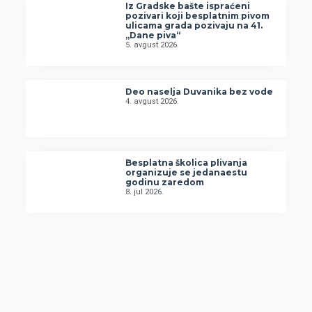
Iz Gradske bašte ispraćeni
pozivari koji besplatnim pivom
ulicama grada pozivaju na 41.
„Dane piva“
5. avgust 2026.
Deo naselja Duvanika bez vode
4. avgust 2026.
Besplatna školica plivanja
organizuje se jedanaestu
godinu zaredom
8. jul 2026.