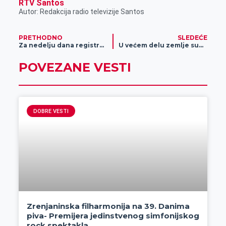
RTV Santos
Autor: Redakcija radio televizije Santos
PRETHODNO
SLEDEĆE
Za nedelju dana registrovano 448 novoobolelih
U većem delu zemlje sunčano vreme
POVEZANE VESTI
DOBRE VESTI
Zrenjaninska filharmonija na 39. Danima
piva- Premijera jedinstvenog simfonijskog
rock spektakla