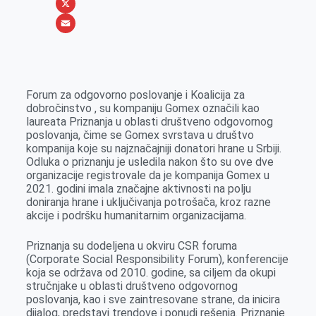
b
s
n
i
W
o
e
k
b
h
X
o
n
e
e
a
E
k
g
d
r
t
m
e
I
s
a
Forum za odgovorno poslovanje i Koalicija za
r
n
A
i
dobročinstvo , su kompaniju Gomex označili kao
laureata Priznanja u oblasti društveno odgovornog
p
l
poslovanja, čime se Gomex svrstava u društvo
p
kompanija koje su najznačajniji donatori hrane u Srbiji.
Odluka o priznanju je usledila nakon što su ove dve
organizacije registrovale da je kompanija Gomex u
2021. godini imala značajne aktivnosti na polju
doniranja hrane i uključivanja potrošača, kroz razne
akcije i podršku humanitarnim organizacijama.
Priznanja su dodeljena u okviru CSR foruma
(Corporate Social Responsibility Forum), konferencije
koja se održava od 2010. godine, sa ciljem da okupi
stručnjake u oblasti društveno odgovornog
poslovanja, kao i sve zaintresovane strane, da inicira
dijalog, predstavi trendove i ponudi rešenja. Priznanje