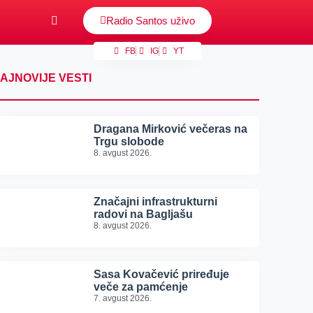
Radio Santos uživo
FB
IG
YT
AJNOVIJE VESTI
Dragana Mirković večeras na
Trgu slobode
8. avgust 2026.
Značajni infrastrukturni
radovi na Bagljašu
8. avgust 2026.
Sasa Kovačević priređuje
veče za pamćenje
7. avgust 2026.