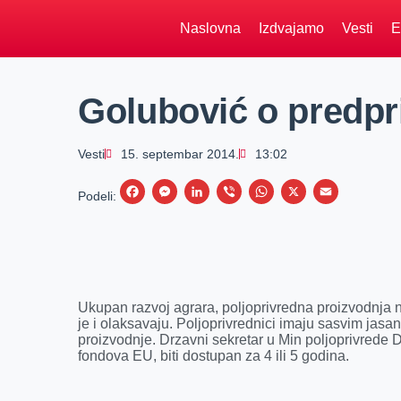
Naslovna
Izdvajamo
Vesti
E
Golubović o predp
Vesti
15. septembar 2014.
13:02
F
M
L
V
W
X
E
Podeli:
a
e
i
i
h
m
c
s
n
b
a
a
e
s
k
e
t
i
b
e
e
r
s
l
Ukupan razvoj agrara, poljoprivredna proizvodnja 
o
n
d
A
je i olaksavaju. Poljoprivrednici imaju sasvim jasa
proizvodnje. Drzavni sekretar u Min poljoprivrede 
o
g
I
p
fondova EU, biti dostupan za 4 ili 5 godina.
k
e
n
p
r