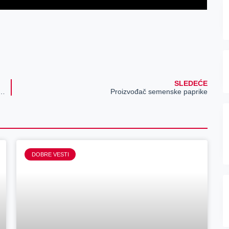
SLEDEĆE
ološke ambulante za žene sa invaliditetom
Proizvođač semenske paprike
DOBRE VESTI