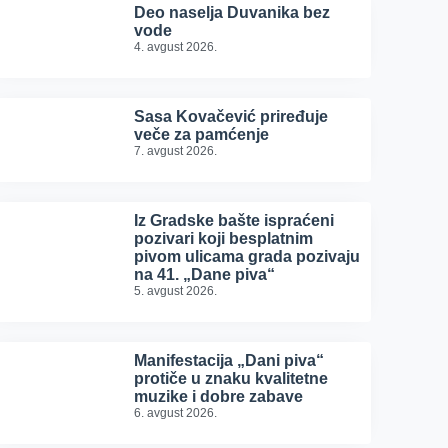
Deo naselja Duvanika bez
vode
4. avgust 2026.
Sasa Kovačević priređuje
veče za pamćenje
7. avgust 2026.
Iz Gradske bašte ispraćeni
pozivari koji besplatnim
pivom ulicama grada pozivaju
na 41. „Dane piva“
5. avgust 2026.
Manifestacija „Dani piva“
protiče u znaku kvalitetne
muzike i dobre zabave
6. avgust 2026.