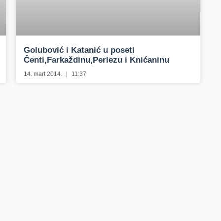
Golubović i Katanić u poseti
Čenti,Farkaždinu,Perlezu i Knićaninu
14. mart 2014.
11:37