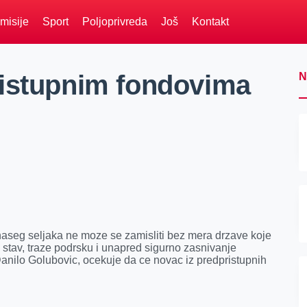
misije
Sport
Poljoprivreda
Još
Kontakt
ristupnim fondovima
N
naseg seljaka ne moze se zamisliti bez mera drzave koje
n stav, traze podrsku i unapred sigurno zasnivanje
Danilo Golubovic, ocekuje da ce novac iz predpristupnih