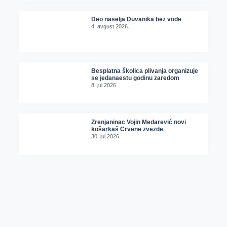
Deo naselja Duvanika bez vode
4. avgust 2026.
Besplatna školica plivanja organizuje
se jedanaestu godinu zaredom
8. jul 2026.
Zrenjaninac Vojin Medarević novi
košarkaš Crvene zvezde
30. jul 2026.