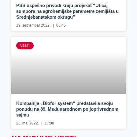
PSS uspešno privodi kraju projekat “Uticaj
sumpora na agrohemijske parametre zemljišta u
Srednjebanatskom okrugu”
19. septembar 2022.
08:45
VESTI
Kompanija „Biofor system“ predstavila svoju
ponudu na 89. Međunarodnom poljoprivrednom
sajmu
25. maj 2022.
17:08