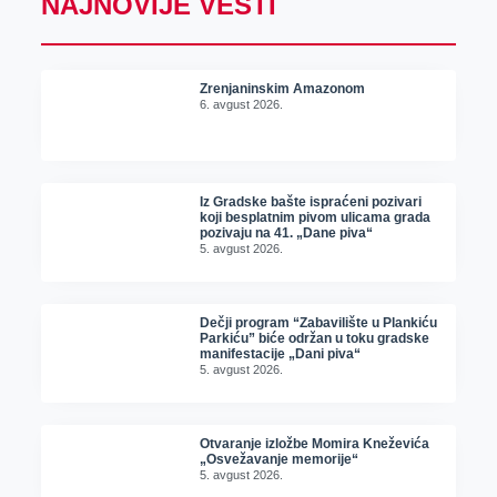
NAJNOVIJE VESTI
Zrenjaninskim Amazonom
6. avgust 2026.
Iz Gradske bašte ispraćeni pozivari
koji besplatnim pivom ulicama grada
pozivaju na 41. „Dane piva“
5. avgust 2026.
Dečji program “Zabavilište u Plankiću
Parkiću” biće održan u toku gradske
manifestacije „Dani piva“
5. avgust 2026.
Otvaranje izložbe Momira Kneževića
„Osvežavanje memorije“
5. avgust 2026.