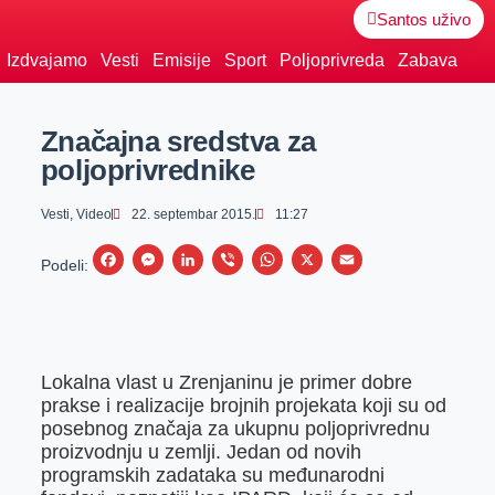
Santos uživo
Izdvajamo
Vesti
Emisije
Sport
Poljoprivreda
Zabava
Značajna sredstva za
poljoprivrednike
Vesti
,
Video
22. septembar 2015.
11:27
F
M
L
V
W
X
E
Podeli:
a
e
i
i
h
m
c
s
n
b
a
a
e
s
k
e
t
i
Lokalna vlast u Zrenjaninu je primer dobre
b
e
e
r
s
l
prakse i realizacije brojnih projekata koji su od
o
n
d
A
posebnog zna
čaja za ukupnu poljoprivrednu
o
g
I
p
proizvodnju u zemlji. Jedan od novih
programskih zadataka su međunarodni
k
e
n
p