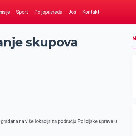
isije
Sport
Poljoprivreda
Još
Kontakt
manje skupova
N
građana na više lokacija na području Policijske uprave u