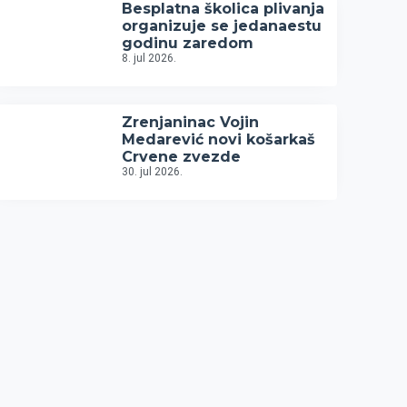
Besplatna školica plivanja
organizuje se jedanaestu
godinu zaredom
8. jul 2026.
Zrenjaninac Vojin
Medarević novi košarkaš
Crvene zvezde
30. jul 2026.