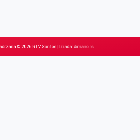
adržana © 2026 RTV Santos | Izrada:
dimano.rs