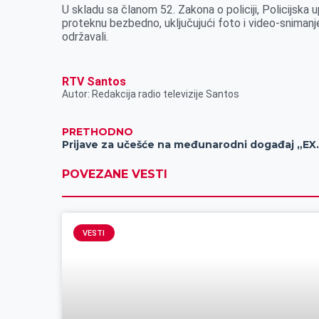
U skladu sa članom 52. Zakona o policiji, Policijsk
k
e
n
p
proteknu bezbedno, uključujući foto i video-snimanje
r
održavali.
RTV Santos
Autor: Redakcija radio televizije Santos
PRETHODNO
Prijave za učešć
POVEZANE VESTI
VESTI