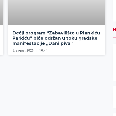
N
Dečji program “Zabavilište u Plankiću
Parkiću” biće održan u toku gradske
manifestacije „Dani piva“
5. avgust 2026.
10:44