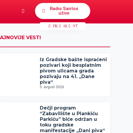
Radio Santos
uživo
FB
IG
YT
AJNOVIJE VESTI
Iz Gradske bašte ispraćeni
pozivari koji besplatnim
pivom ulicama grada
pozivaju na 41. „Dane
piva“
5. avgust 2026.
Dečji program
“Zabavilište u Plankiću
Parkiću” biće održan u
toku gradske
manifestacije „Dani piva“