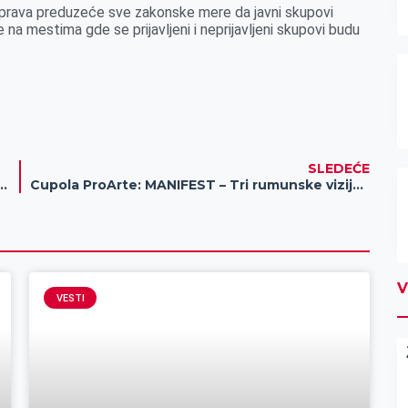
a uprava preduzeće sve zakonske mere da javni skupovi
 na mestima gde se prijavljeni i neprijavljeni skupovi budu
SLEDEĆE
e na međunarodni događaj „EXPO 2027“
Cupola ProArte: MANIFEST – Tri rumunske vizije u Zrenjaninu
V
VESTI