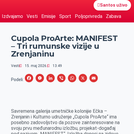
Santos uživo
Izdvajamo
Vesti
Emisije
Sport
Poljoprivreda
Zabava
Cupola ProArte: MANIFEST
– Tri rumunske vizije u
Zrenjaninu
Vesti
15. maj 2026.
13:49
F
M
L
V
W
X
E
Podeli:
a
e
i
i
h
m
c
s
n
b
a
a
e
s
k
e
t
i
Savremena galerija umetničke kolonijie Ečka –
b
e
e
r
s
l
Zrenjanin i Kulturno udruženje „Cupola ProArte“ ima
o
n
d
A
posebno zadovoljstvo da pozove zainteresovane na
svoju prvu međunarodnu izložbu, projekat-događaj
o
g
I
p
pod nazivom „MANIFEST“. Izložba donosi na zidove