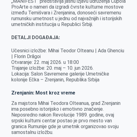
„MANIFEST“ predstavlja jasnu izjavu udruženja Cupola
ProArte o nameri da izgradi čvrste kulturne mostove
između Temišvara i Zrenjanina, donoseći savremenu
rumunsku umetnost u jednu od najvažnijih i istorijskih
umetničkih institucija u Republici Srbiji.
DETALJI DOGAĐAJA:
Učesnici izložbe: Mihai Teodor Olteanu | Ada Ghenciu
| Florin Drăgoi
Otvaranje: 22. maj 2026. u 18:00
Trajanje izložbe: 20. maj – 10. jun 2026.
Lokacija: Salon Savremene galerije Umetničke
kolonije Ečka – Zrenjanin, Republika Srbija
Zrenjanin: Most kroz vreme
Za majstora Mihai Teodora Olteanua, grad Zrenjanin
ima posebno istorijsko i emotivno značenje.
Neposredno nakon Revolucije 1989. godine, ovaj
srpski kulturni centar postao je prvo mesto van
granica Rumunije gde je umetnik organizovao svoju
samostalnu izložbu.