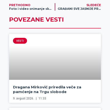
PRETHODNO
SLEDEĆE
Foto i video snimanje skupova građana
GRAĐANI SVE JASNIJE PREPOZNAJU KO RADI I KO JE UZ NAROD
POVEZANE VESTI
VESTI
Dragana Mirković priredila veče za
pamćenje na Trgu slobode
9. avgust 2026.
11:33