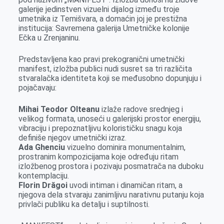
k
e
n
p
galerije jedinstven vizuelni dijalog između troje
umetnika iz Temišvara, a domaćin joj je prestižna
r
institucija: Savremena galerija Umetničke kolonije
Ečka u Zrenjaninu.
Predstavljena kao pravi prekogranični umetnički
manifest, izložba publici nudi susret sa tri različita
stvaralačka identiteta koji se međusobno dopunjuju i
pojačavaju:
Mihai Teodor Olteanu
izlaže radove srednjeg i
velikog formata, unoseći u galerijski prostor energiju,
vibraciju i prepoznatljivu kolorističku snagu koja
definiše njegov umetnički izraz.
Ada Ghenciu
vizuelno dominira monumentalnim,
prostranim kompozicijama koje određuju ritam
izložbenog prostora i pozivaju posmatrača na duboku
kontemplaciju.
Florin Drăgoi
uvodi intiman i dinamičan ritam, a
njegova dela stvaraju zanimljivu narativnu putanju koja
privlači publiku ka detalju i suptilnosti.