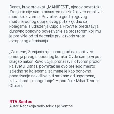
Danas, kroz projekat „MANIFEST“, njegov povratak u
Zrenjanin nije samo prisustvo na izložbi, već emotivan
most kroz vreme. Povratak u grad njegovog
međunarodnog debija, ovog puta zajedno sa
kolegama iz udruženja Cupola ProArte, predstavlja
duhovno ponovno povezivanje sa prostorom koji mu
je pre više od tri decenije prvi otvorio vrata
evropskog afirmisanja.
„Za mene, Zrenjanin nije samo grad na mapi, već
emocija prvog slobodnog koraka. Ovde sam prvi put
izlagao nakon Revolucije, pronašavši otvoren prozor
ka svetu. Danas, povratak na ovo prelepo mesto
zajedno sa kolegama, za mene je kao ponovno
povezivanje nevidljive niti satkane od uspomena,
zahvalnosti i mnogo boje“ — poručuje Mihai Teodor
Olteanu.
RTV Santos
Autor: Redakcija radio televizije Santos