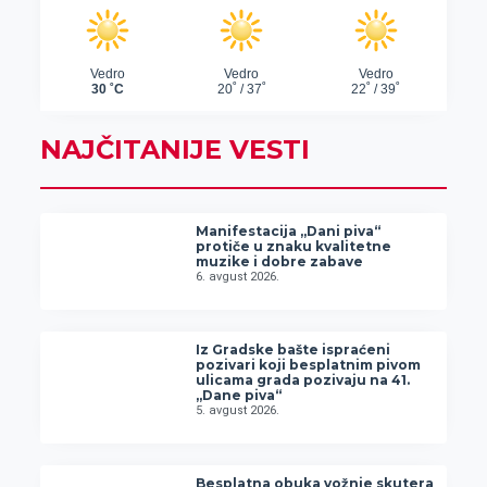
NAJČITANIJE VESTI
Manifestacija „Dani piva“
protiče u znaku kvalitetne
muzike i dobre zabave
6. avgust 2026.
Iz Gradske bašte ispraćeni
pozivari koji besplatnim pivom
ulicama grada pozivaju na 41.
„Dane piva“
5. avgust 2026.
Besplatna obuka vožnje skutera