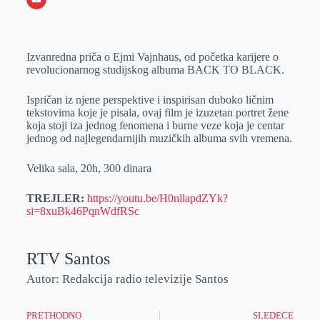
o
n
e
e
a
E
k
g
d
r
t
m
Izvanredna priča o Ejmi Vajnhaus, od početka karijere o
e
I
s
a
revolucionarnog studijskog albuma BACK TO BLACK.
r
n
A
i
p
l
Ispričan iz njene perspektive i inspirisan duboko ličnim
tekstovima koje je pisala, ovaj film je izuzetan portret žene
p
koja stoji iza jednog fenomena i burne veze koja je centar
jednog od najlegendarnijih muzičkih albuma svih vremena.
Velika sala, 20h, 300 dinara
TREJLER:
https://youtu.be/H0nllapdZYk?
si=8xuBk46PqnWdfRSc
RTV Santos
Autor: Redakcija radio televizije Santos
PRETHODNO
SLEDEĆE