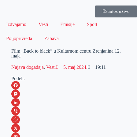
Santos uživo
Izdvajamo
Vesti
Emisije
Sport
Poljoprivreda
Zabava
Film „Back to black“ u Kulturnom centru Zrenjanina 12.
maja
Najava događaja
,
Vesti
5. maj 2024.
19:11
Podeli:
F
a
M
c
e
L
e
s
i
V
b
s
n
i
W
o
e
k
b
h
X