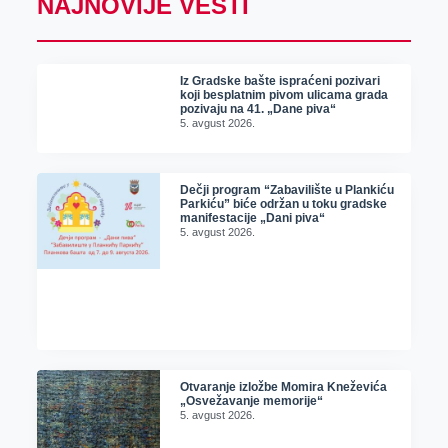
NAJNOVIJE VESTI
Iz Gradske bašte ispraćeni pozivari
koji besplatnim pivom ulicama grada
pozivaju na 41. „Dane piva“
5. avgust 2026.
Dečji program “Zabavilište u Plankiću
Parkiću” biće održan u toku gradske
manifestacije „Dani piva“
5. avgust 2026.
Otvaranje izložbe Momira Kneževića
„Osvežavanje memorije“
5. avgust 2026.