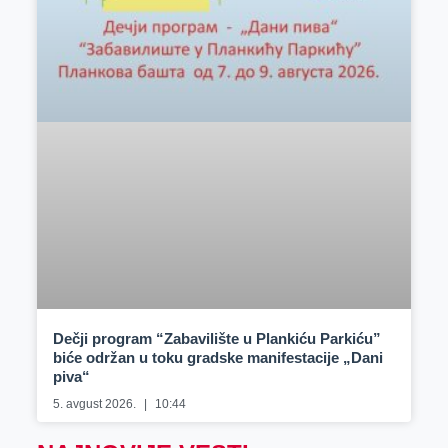
Dečji program “Zabavilište u Plankiću Parkiću”
biće održan u toku gradske manifestacije „Dani
piva“
5. avgust 2026.
10:44