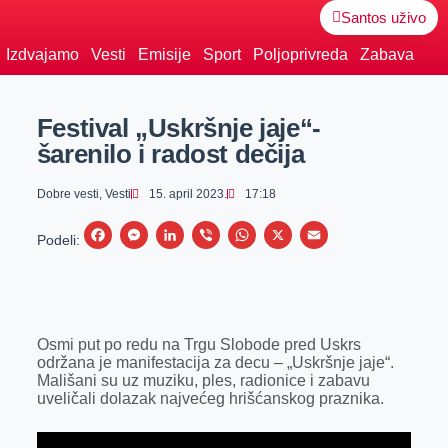
Santos uživo
Izdvajamo
Vesti
Emisije
Sport
Poljoprivreda
Zabava
Festival „Uskršnje jaje“-
šarenilo i radost dečija
Dobre vesti
,
Vesti
15. april 2023.
17:18
F
M
L
V
W
X
E
Podeli:
a
e
i
i
h
m
c
s
n
b
a
a
e
s
k
e
t
i
Osmi put po redu na Trgu Slobode pred Uskrs
b
e
e
r
s
l
održana je manifestacija za decu – „Uskršnje jaje“.
o
n
d
A
Mališani su uz muziku, ples, radionice i zabavu
uveličali dolazak najvećeg hrišćanskog praznika.
o
g
I
p
k
e
n
p