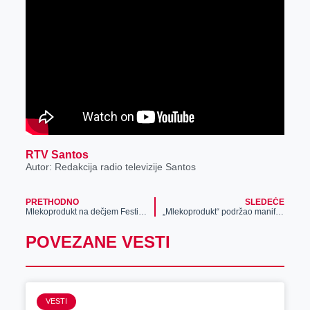
r
RTV Santos
Autor: Redakcija radio televizije Santos
PRETHODNO
SLEDEĆE
Mlekoprodukt na dečjem Festivalu „Uskršnje jaje“
„Mlekoprodukt“ podržao manifestaciju „Uskršnje jaje“
POVEZANE VESTI
VESTI