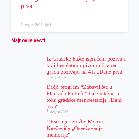
piva“
5. avgust 2026.
10:44
Najnovije vesti
Iz Gradske bašte ispraćeni pozivari
koji besplatnim pivom ulicama
grada pozivaju na 41. „Dane piva“
5. avgust 2026.
Dečji program “Zabavilište u
Plankiću Parkiću” biće održan u
toku gradske manifestacije „Dani
piva“
5. avgust 2026.
Otvaranje izložbe Momira
Kneževića „Osvežavanje
memorije“