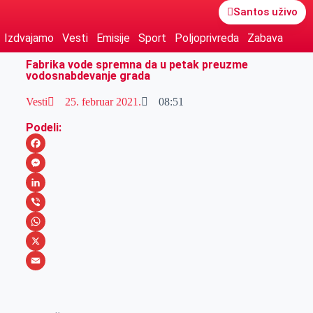
Santos uživo
Izdvajamo
Vesti
Emisije
Sport
Poljoprivreda
Zabava
Fabrika vode spremna da u petak preuzme
vodosnabdevanje grada
Vesti
25. februar 2021.
08:51
Podeli:
F
a
M
c
e
L
e
s
i
V
b
s
n
i
W
o
e
k
b
h
X
o
n
e
e
a
E
k
g
d
r
t
m