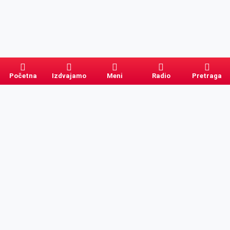
Početna
Izdvajamo
Meni
Radio
Pretraga
Pretraga
Kategorije
Ostalo
Naslovna
Izdvajamo