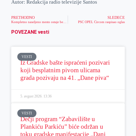
Autor: Redakcija radio televizije Santos
PRETHODNO
SLEDEĆE
Kompletno naseljeno mesto ostaje bez struje 4 časa
PSC OPEL Ćircom raspisao oglas
POVEZANE vesti
VESTI
Iz Gradske bašte ispraćeni pozivari
koji besplatnim pivom ulicama
grada pozivaju na 41. „Dane piva“
5. avgust 2026.
13:36
VESTI
Dečji program “Zabavilište u
Plankiću Parkiću” biće održan u
toku gradske manifestacije „Dani