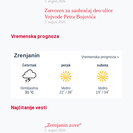
5. avgust 2026.
Zatvoren za saobraćaj deo ulice
Vojvode Petra Bojovića
5. avgust 2026.
Vremenska prognoza
Najčitanije vesti
„Zrenjanin zove“
5. avgust 2026.