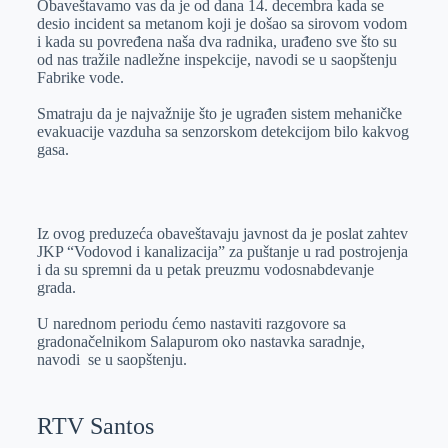
Obaveštavamo vas da je od dana 14. decembra kada se
e
I
s
a
desio incident sa metanom koji je došao sa sirovom vodom
r
n
A
i
i kada su povređena naša dva radnika, urađeno sve što su
od nas tražile nadležne inspekcije, navodi se u saopštenju
p
l
Fabrike vode.
p
Smatraju da je najvažnije što je ugrađen sistem mehaničke
evakuacije vazduha sa senzorskom detekcijom bilo kakvog
gasa.
Iz ovog preduzeća obaveštavaju javnost da je poslat zahtev
JKP “Vodovod i kanalizacija” za puštanje u rad postrojenja
i da su spremni da u petak preuzmu vodosnabdevanje
grada.
U narednom periodu ćemo nastaviti razgovore sa
gradonačelnikom Salapurom oko nastavka saradnje,
navodi se u saopštenju.
RTV Santos