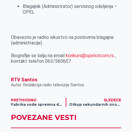
r
Blagajnik (Administrator) servisnog odeljenja –
OPEL
Obavezno je radno iskustvo na poslovima blagajne
(administracije) .
Biografije se šalju na email
konkurs@opelcircom.rs
,
kontakt telefon 063/560607
RTV Santos
Autor: Redakcija radio televizije Santos
PRETHODNO
SLEDEĆE
Fabrika vode spremna da u petak preuzme vodosnabdevanje grada
Otkup sekundarnih sirovina u firmi „Eko metal stil“
POVEZANE VESTI