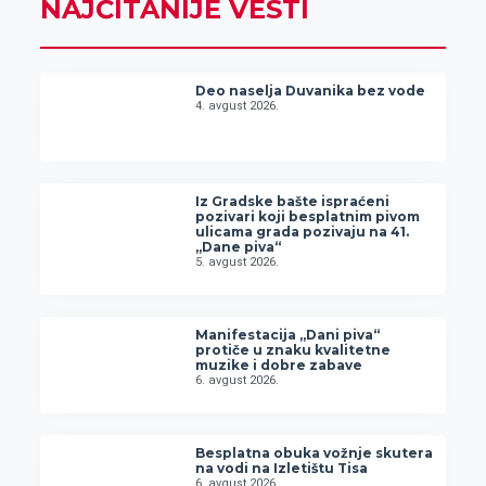
NAJČITANIJE VESTI
Deo naselja Duvanika bez vode
4. avgust 2026.
Iz Gradske bašte ispraćeni
pozivari koji besplatnim pivom
ulicama grada pozivaju na 41.
„Dane piva“
5. avgust 2026.
Manifestacija „Dani piva“
protiče u znaku kvalitetne
muzike i dobre zabave
6. avgust 2026.
Besplatna obuka vožnje skutera
na vodi na Izletištu Tisa
6. avgust 2026.