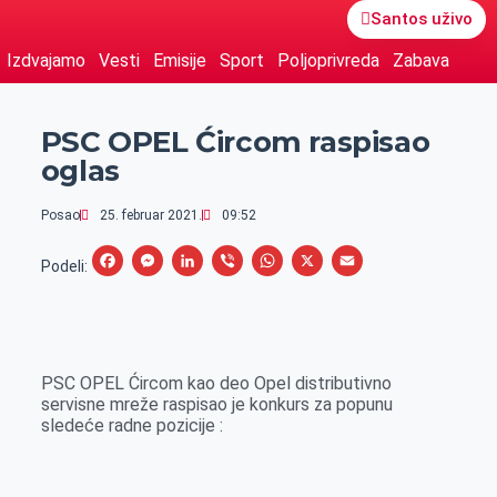
Santos uživo
Izdvajamo
Vesti
Emisije
Sport
Poljoprivreda
Zabava
PSC OPEL Ćircom raspisao
oglas
Posao
25. februar 2021.
09:52
F
M
L
V
W
X
E
Podeli:
a
e
i
i
h
m
c
s
n
b
a
a
e
s
k
e
t
i
PSC OPEL Ćircom kao deo Opel distributivno
b
e
e
r
s
l
servisne mreže raspisao je konkurs za popunu
o
n
d
A
sledeće radne pozicije :
o
g
I
p
k
e
n
p