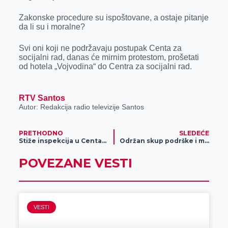
Zakonske procedure su ispoštovane, a ostaje pitanje
da li su i moralne?
Svi oni koji ne podržavaju postupak Centa za
socijalni rad, danas će mirnim protestom, prošetati
od hotela „Vojvodina“ do Centra za socijalni rad.
RTV Santos
Autor: Redakcija radio televizije Santos
PRETHODNO
SLEDEĆE
Stiže inspekcija u Centar za socijalni rad
Održan skup podrške i miran protest, reagovala nadležna inspekcija na slučaj hraniteljke iz Zrenjanina
POVEZANE VESTI
VESTI