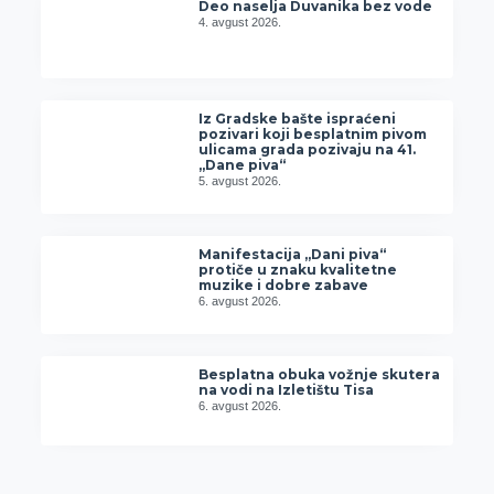
Deo naselja Duvanika bez vode
4. avgust 2026.
Iz Gradske bašte ispraćeni
pozivari koji besplatnim pivom
ulicama grada pozivaju na 41.
„Dane piva“
5. avgust 2026.
Manifestacija „Dani piva“
protiče u znaku kvalitetne
muzike i dobre zabave
6. avgust 2026.
Besplatna obuka vožnje skutera
na vodi na Izletištu Tisa
6. avgust 2026.