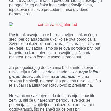
Centru za socijalni rad, a povodom slučaja usvajanja
o
g
I
p
petogodišnjeg dečaka inostranim državljanjima,
k
e
n
p
ispoštovane su sve procedure i nisu utvrđene
nepravilnosti.
r
Postupak usvojenja će biti nastavljen, nakon čega
sledi period adaptacije ukoliko se ova porodica iz
Švedske pokaže kao odgovarajući staratelj. U ovom
sekretarijatu saznali smo da je ova porodica prvi put
targetirana kao potencijalni usvojitelj, još marta
meseca, nakon čega je usledila procedura.
Za petogodišnjeg dečaka nije bilo zainteresovanih
usvojitelja u Srbiji, jer dete spada u tzv „
nepoželjnu
grupu dece
„, zato što ima
anamnezu
. Prema
zakonu hranitelji, ne mogu da postanu usvojitelji, što
je slučaj i sa Ljiljanom Radulović iz Zrenjainina.
Nezvanično saznajemo da dete još nije napustilo
zemlju, niti će u narednom periodu, sve dok se
potencijalni usvojitelji ne pokažu kao adekvatni i
odgovarajući, što ne znači da će oni i biti.