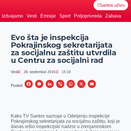
Santos uživo
Izdvajamo
Vesti
Emisije
Sport
Poljoprivreda
Zabava
Evo šta je inspekcija
Pokrajinskog sekretarijata
za socijalnu zaštitu utvrdila
u Centru za socijalni rad
Vesti
28. septembar 2016.
15:10
F
M
L
V
W
X
E
Podeli:
a
e
i
i
h
m
c
s
n
b
a
a
e
s
k
e
t
i
Kako TV Santos saznaje u Odeljenju inspekcije
b
e
e
r
s
l
Pokrajinskog sekretarijata za socijalnu zaštitu, koji je
o
n
d
A
danas vršio inspekcijski nadzor u zrenjaninskom