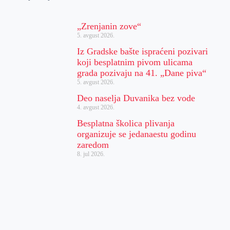
„Zrenjanin zove“
5. avgust 2026.
Iz Gradske bašte ispraćeni pozivari
koji besplatnim pivom ulicama
grada pozivaju na 41. „Dane piva“
5. avgust 2026.
Deo naselja Duvanika bez vode
4. avgust 2026.
Besplatna školica plivanja
organizuje se jedanaestu godinu
zaredom
8. jul 2026.