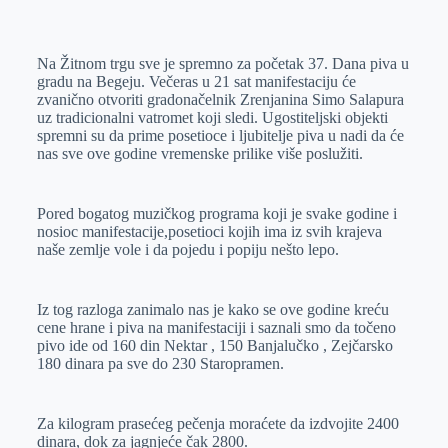
o
n
e
e
a
E
k
g
d
r
t
m
Na Žitnom trgu sve je spremno za početak 37. Dana piva u
e
I
s
a
gradu na Begeju. Večeras u 21 sat manifestaciju će
r
n
A
i
zvanično otvoriti gradonačelnik Zrenjanina Simo Salapura
uz tradicionalni vatromet koji sledi. Ugostiteljski objekti
p
l
spremni su da prime posetioce i ljubitelje piva u nadi da će
p
nas sve ove godine vremenske prilike više poslužiti.
Pored bogatog muzičkog programa koji je svake godine i
nosioc manifestacije,posetioci kojih ima iz svih krajeva
naše zemlje vole i da pojedu i popiju nešto lepo.
Iz tog razloga zanimalo nas je kako se ove godine kreću
cene hrane i piva na manifestaciji i saznali smo da točeno
pivo ide od 160 din Nektar , 150 Banjalučko , Zejčarsko
180 dinara pa sve do 230 Staropramen.
Za kilogram prasećeg pečenja moraćete da izdvojite 2400
dinara, dok za jagnjeće čak 2800.