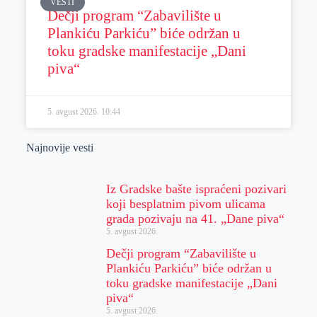
VESTI
Dečji program “Zabavilište u
Plankiću Parkiću” biće održan u
toku gradske manifestacije „Dani
piva“
5. avgust 2026.
10:44
Najnovije vesti
Iz Gradske bašte ispraćeni pozivari
koji besplatnim pivom ulicama
grada pozivaju na 41. „Dane piva“
5. avgust 2026.
Dečji program “Zabavilište u
Plankiću Parkiću” biće održan u
toku gradske manifestacije „Dani
piva“
5. avgust 2026.