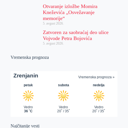
Otvaranje izložbe Momira
Kneževića „Osvežavanje
memorije“
5. avgust 2026.
Zatvoren za saobraćaj deo ulice
Vojvode Petra Bojovića
5. avgust 2026.
Vremenska prognoza
Najčitanije vesti