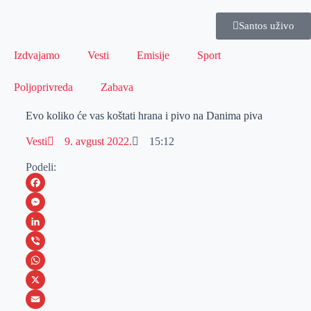
Santos uživo
Izdvajamo
Vesti
Emisije
Sport
Poljoprivreda
Zabava
Evo koliko će vas koštati hrana i pivo na Danima piva
Vesti
9. avgust 2022.
15:12
Podeli:
F
a
M
c
e
L
e
s
i
V
b
s
n
i
W
o
e
k
b
h
X