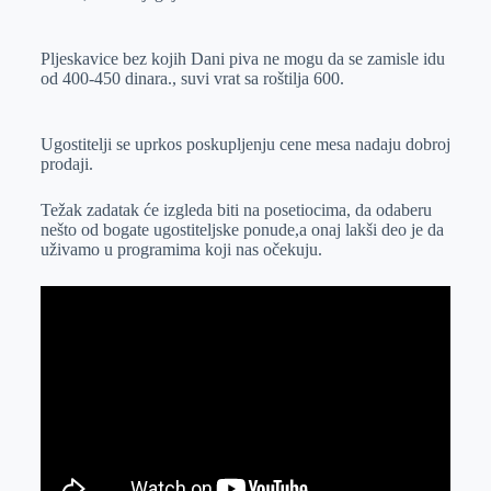
Pljeskavice bez kojih Dani piva ne mogu da se zamisle idu
od 400-450 dinara., suvi vrat sa roštilja 600.
Ugostitelji se uprkos poskupljenju cene mesa nadaju dobroj
prodaji.
Težak zadatak će izgleda biti na posetiocima, da odaberu
nešto od bogate ugostiteljske ponude,a onaj lakši deo je da
uživamo u programima koji nas očekuju.