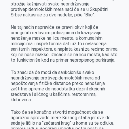
o
n
d
A
strožije kažnjavati svako nepridržavanje
protivepidemioloških mera naći će se u Skupštini
o
g
I
p
Srbije najkasnije za dve nedelje, piše “Blic”.
k
e
n
p
r
Na taj način napraviće se pravni okvir koji će
omogućiti redovnim policajcima da kažnjavaju
nenošenje maske na licu mesta, a komunalnim
milicajcima i inspektorima dati uz to i ovlašćenja
sanitarnih inspektora, a naplata kazni za recimo onima
koji ne nose makse, izricaće se na licu mesta, kao što
to funkicioniše kod na primer nepropisnog parkiranja.
To znači da će moći da sankcionišu svako
nepridržavanje protivepidemioloških mera od
nepoštovanja fizičke distance preko nenošenja
zaštitne opreme do neodstatka dezinfekcionih
sredstava i sličnog u kafićima, restoranima,
klubovima…
Tako će se konačno stvoriti mogućnost da se
rigorozno sprovode mere Kriznog štaba jer sve do
sada je ličilo na “začarani krug” u kome su te odluke,
primera radi, u Beogradu mogli u potpunosti da