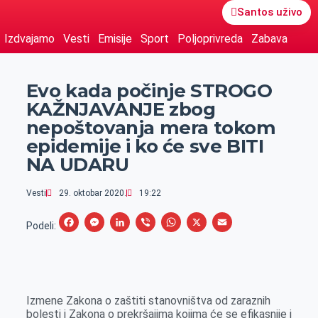
Santos uživo
Izdvajamo
Vesti
Emisije
Sport
Poljoprivreda
Zabava
Evo kada počinje STROGO
KAŽNJAVANJE zbog
nepoštovanja mera tokom
epidemije i ko će sve BITI
NA UDARU
Vesti
29. oktobar 2020.
19:22
F
M
L
V
W
X
E
Podeli:
a
e
i
i
h
m
c
s
n
b
a
a
e
s
k
e
t
i
Izmene Zakona o zaštiti stanovništva od zaraznih
b
e
e
r
s
l
bolesti i Zakona o prekršajima kojima će se efikasnije i