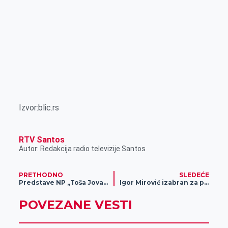
Izvor:blic.rs
RTV Santos
Autor: Redakcija radio televizije Santos
PRETHODNO
SLEDEĆE
Predstave NP „Toša Jovanović“ igraju se u Kulturnom centru Zrenjanina
Igor Mirović izabran za predsednika Pokrajinske vlade, ovo su novi pokrajinski sekretari
POVEZANE VESTI