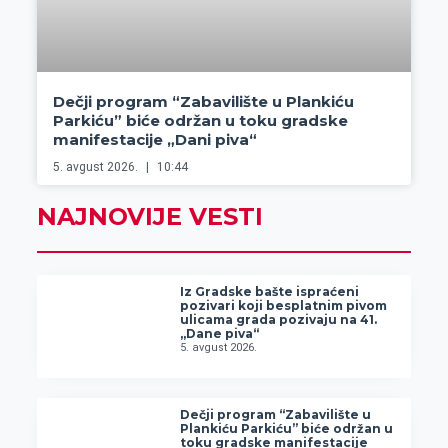
Dečji program “Zabavilište u Plankiću
Parkiću” biće održan u toku gradske
manifestacije „Dani piva“
5. avgust 2026.
10:44
NAJNOVIJE VESTI
Iz Gradske bašte ispraćeni
pozivari koji besplatnim pivom
ulicama grada pozivaju na 41.
„Dane piva“
5. avgust 2026.
Dečji program “Zabavilište u
Plankiću Parkiću” biće održan u
toku gradske manifestacije