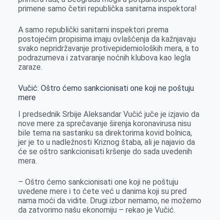
primene samo četiri republička sanitarna inspektora!
A samo republički sanitarni inspektori prema
postojećim propisima imaju ovlašćenja da kažnjavaju
svako nepridržavanje protivepidemioloških mera, a to
podrazumeva i zatvaranje noćnih klubova kao legla
zaraze.
Vučić: Oštro ćemo sankcionisati one koji ne poštuju
mere
I predsednik Srbije Aleksandar Vučić juče je izjavio da
nove mere za sprečavanje širenja koronavirusa nisu
bile tema na sastanku sa direktorima kovid bolnica,
jer je to u nadležnosti Kriznog štaba, ali je najavio da
će se oštro sankcionisati kršenje do sada uvedenih
mera.
– Oštro ćemo sankcionisati one koji ne poštuju
uvedene mere i to ćete već u danima koji su pred
nama moći da vidite. Drugi izbor nemamo, ne možemo
da zatvorimo našu ekonomiju – rekao je Vučić.