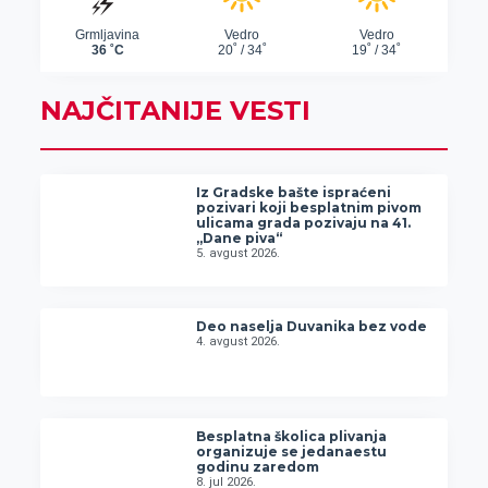
NAJČITANIJE VESTI
Iz Gradske bašte ispraćeni
pozivari koji besplatnim pivom
ulicama grada pozivaju na 41.
„Dane piva“
5. avgust 2026.
Deo naselja Duvanika bez vode
4. avgust 2026.
Besplatna školica plivanja
organizuje se jedanaestu
godinu zaredom
8. jul 2026.