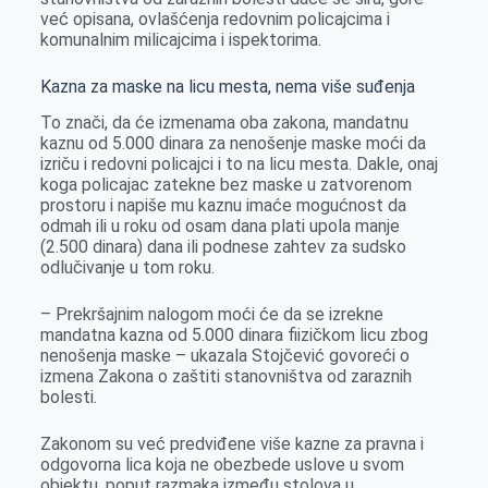
već opisana, ovlašćenja redovnim policajcima i
komunalnim milicajcima i ispektorima.
Kazna za maske na licu mesta, nema više suđenja
To znači, da će izmenama oba zakona, mandatnu
kaznu od 5.000 dinara za nenošenje maske moći da
izriču i redovni policajci i to na licu mesta. Dakle, onaj
koga policajac zatekne bez maske u zatvorenom
prostoru i napiše mu kaznu imaće mogućnost da
odmah ili u roku od osam dana plati upola manje
(2.500 dinara) dana ili podnese zahtev za sudsko
odlučivanje u tom roku.
– Prekršajnim nalogom moći će da se izrekne
mandatna kazna od 5.000 dinara fiizičkom licu zbog
nenošenja maske – ukazala Stojčević govoreći o
izmena Zakona o zaštiti stanovništva od zaraznih
bolesti.
Zakonom su već predviđene više kazne za pravna i
odgovorna lica koja ne obezbede uslove u svom
objektu, poput razmaka između stolova u