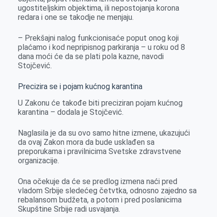
ugostiteljskim objektima, ili nepostojanja korona
redara i one se takodje ne menjaju.
– Prekšajni nalog funkcionisaće poput onog koji
plaćamo i kod nepripisnog parkiranja – u roku od 8
dana moći će da se plati pola kazne, navodi
Stojčević.
Precizira se i pojam kućnog karantina
U Zakonu će takođe biti preciziran pojam kućnog
karantina – dodala je Stojčević.
Naglasila je da su ovo samo hitne izmene, ukazujući
da ovaj Zakon mora da bude usklađen sa
preporukama i pravilnicima Svetske zdravstvene
organizacije.
Ona očekuje da će se predlog izmena naći pred
vladom Srbije sledećeg četvtka, odnosno zajedno sa
rebalansom budžeta, a potom i pred poslanicima
Skupštine Srbije radi usvajanja.