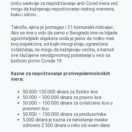
izriču sankcije za nepridržavanje anti-Covid mera već
mogu da kažnjavaju nepoštovanje radnog vremena,
buku i slično…
Takođe, njima je pomagao i 31 komunalni milicajac.
Ako se ima u vidu da samo u Beogradu ima na hiljade
ugostiteljskih objekata onda je jasno da toliko mali
broj inspektora, od kojih mnogi imaju ograničena
ovlašćenja, ne mogu da kažnjavaju većinu, a kamoli
sve slučajeve neodgovornog ponašanja u vezi sa
borbom protiv Covida 19.
Kazne za nepoštovanje protivepidemioloških
mera:
50.000-150.000 dinara za fizičko lice
50.000 – 500.000 dinara za pravno lice
50.000 – 150.000 dinara za ovlašćeno lice u
pravnom licu
50.000 – 150.000 dinara za preduzetnike
5.000 dinara je kazna za nenošenje maske
odnosno 2.500 dinara u roku od osam dana