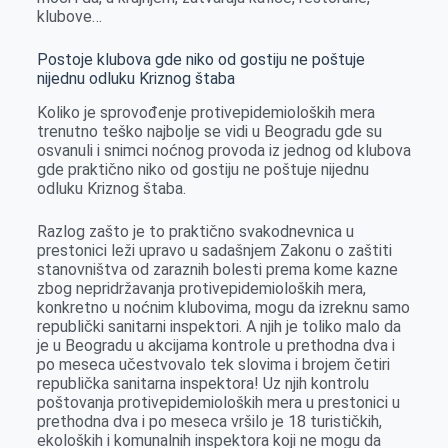
klubove…
Postoje klubova gde niko od gostiju ne poštuje
nijednu odluku Kriznog štaba
Koliko je sprovođenje protivepidemioloških mera
trenutno teško najbolje se vidi u Beogradu gde su
osvanuli i snimci noćnog provoda iz jednog od klubova
gde praktično niko od gostiju ne poštuje nijednu
odluku Kriznog štaba.
Razlog zašto je to praktično svakodnevnica u
prestonici leži upravo u sadašnjem Zakonu o zaštiti
stanovništva od zaraznih bolesti prema kome kazne
zbog nepridržavanja protivepidemioloških mera,
konkretno u noćnim klubovima, mogu da izreknu samo
republički sanitarni inspektori. A njih je toliko malo da
je u Beogradu u akcijama kontrole u prethodna dva i
po meseca učestvovalo tek slovima i brojem četiri
republička sanitarna inspektora! Uz njih kontrolu
poštovanja protivepidemioloških mera u prestonici u
prethodna dva i po meseca vršilo je 18 turističkih,
ekoloških i komunalnih inspektora koji ne mogu da