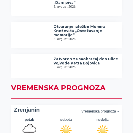
„Dani piva“
5. avgust 2026.
Otvaranje izložbe Momira
Kneževića „Osvežavanje
memorije“
5. avgust 2026.
Zatvoren za saobraćaj deo ulice
Vojvode Petra Bojovića
5. avgust 2026.
VREMENSKA PROGNOZA