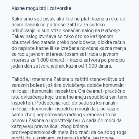
Kazne mogu biti i zatvorske
Kako smo već pisali, ako lice ne plati kaznu u roku od
osam dana ili ne podnese zahtev za sudsko
odlučivanje, u sud stiže konačan nalog na izvršenje.
Takav nalog izvršava se tako što se kažnjenom
obustavi deo zarade preko poslodavca, blokira račun
do naplate kazne ili se izrečena novčana kazna menja
za rad u javnom interesu (osam sati rada u javnom
interesu za 1.000 dinara) ili kaznu zatvora po principu
jedan dan zatvora jednak kazni od 1.000 dinara.
Takođe, izmenama Zakona o zaštiti stanovništva od
zaraznih bolesti još šira ovlašćenja dobiće komunalni
milicajci i komunalni inspektori. Oni će imati praktično
ista ovlašćenja koja trenutno imaju republički sanitarni
inspektori. Podsećanja radi, do sada su komunalni
milicajci i komunalni inspektori mogli da pišu kazne
samo zbog nepoštovanja radnog vremena i to na
osnovu Zakona o ugostiteljstvu. A sada će moći da
kažnjavaju pravna lica i zbog kršenja
protivepidemioloških mera što znači da će zbog toga
moći i da, u krajnjem, zatvaraju kafiće, restorane,