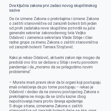
Dva ključna zakona prvi zadaci novog skupštinskog
saziva
Da će izmene Zakona o prekršajima i izmene Zakona
o zaštiti stanovništva od zaraznih bolesti biti jedan
od prvih zadataka nove skupštine potvrdili su juče
generalni sekretar zakonodavnog tela Veljko
Odalović i zamenica sekretara Vlade Srbije i član
radne grupe za imenu Zakona o zaštiti stanovništva
od zaraznih bolesti Tamara Stojčević.
Kako je rekao Odalović, aktuelni zakon nije mogao da
predvidi ovo što se dešava u Srbiji i svetu povodom
pandemije i da „moramo da se prilagodimo novim
problemima“.
– Morate imati pravni okvir da bi organi koji postupaju
imali ovlašćenja da po tome postupaju – rekao je
Odalović i dodao da na osnovu postojećeg Zakona o
prekršajima ne mogu da se izriču kazne zbog
nepoštovanja mera protiv širenja epidemije.
S druge strane, izmenama Zakona o zaštiti
stanovništva od zaraznih bolesti daće se šira, gore