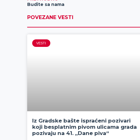
Budite sa nama
POVEZANE VESTI
VESTI
Iz Gradske bašte ispraćeni pozivari
koji besplatnim pivom ulicama grada
pozivaju na 41. „Dane piva“