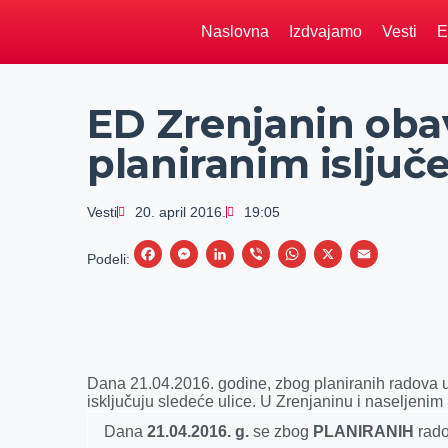
Naslovna
Izdvajamo
Vesti
E
ED Zrenjanin obav
planiranim isljuč
Vesti
20. april 2016.
19:05
F
M
L
V
W
X
E
Podeli:
a
e
i
i
h
m
c
s
n
b
a
a
e
s
k
e
t
i
b
e
e
r
s
l
Dana 21.04.2016. godine, zbog planiranih radova u 
o
n
d
A
isključuju sledeće ulice. U Zrenjaninu i naseljenim
o
g
I
p
Dana
21
.
0
4
.2016. g.
se zbog
PLANIRANIH
rado