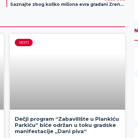
Saznajte zbog koliko miliona evra građani Zrenjanina nisu mogli da dobiju čistu vodu u predviđenom roku
N
VESTI
Dečji program “Zabavilište u Plankiću
Parkiću” biće održan u toku gradske
manifestacije „Dani piva“