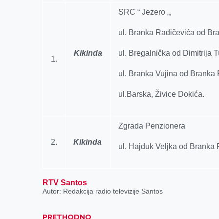
k
e
n
p
SRC “ Jezero „,
r
ul. Branka Radičevića od Br
Kikinda
ul. Bregalnička od Dimitrija
1.
ul. Branka Vujina od Branka
ul.Barska, Živice Dokića.
Zgrada Penzionera
2.
Kikinda
ul. Hajduk Velјka od Branka 
RTV Santos
Autor: Redakcija radio televizije Santos
PRETHODNO