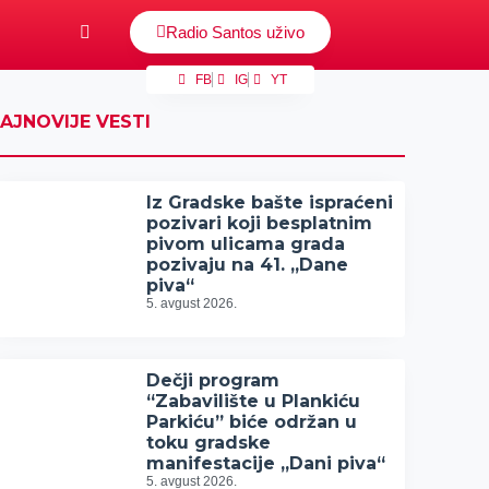
Radio Santos uživo
FB
IG
YT
AJNOVIJE VESTI
Iz Gradske bašte ispraćeni
pozivari koji besplatnim
pivom ulicama grada
pozivaju na 41. „Dane
piva“
5. avgust 2026.
Dečji program
“Zabavilište u Plankiću
Parkiću” biće održan u
toku gradske
manifestacije „Dani piva“
5. avgust 2026.