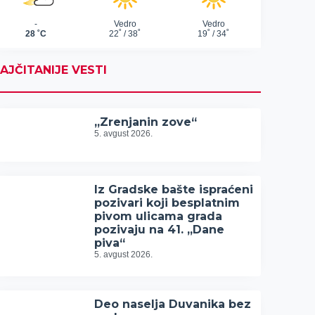
AJČITANIJE VESTI
„Zrenjanin zove“
5. avgust 2026.
Iz Gradske bašte ispraćeni
pozivari koji besplatnim
pivom ulicama grada
pozivaju na 41. „Dane
piva“
5. avgust 2026.
Deo naselja Duvanika bez