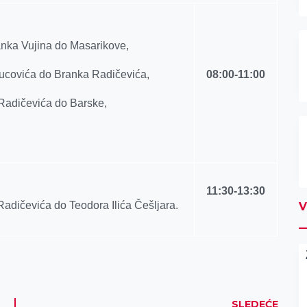
anka Vujina do Masarikove,
 Tucovića do Branka Radičevića,
08
:00-
1
1
:
0
0
 Radičevića do Barske,
11
:
3
0-
1
3
:
3
0
Radičevića do Teodora Ilića Češlјara.
V
SLEDEĆE