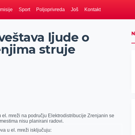
misije
Sport
Poljoprivreda
Još
Kontakt
eštava ljude o
N
enjima struje
el. mreži na području Elektrodistribucije Zrenjanin se
 mestima nisu planirani radovi.
va u el. mreži isklјučuju: