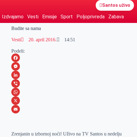
Santos uživo
Izdvajamo
Vesti
Emisije
Sport
Poljoprivreda
Zabava
Budite sa nama
Vesti
20. april 2016.
14:51
Podeli:
F
a
M
c
e
L
e
s
i
V
b
s
n
i
W
o
e
k
b
h
X
o
n
e
e
a
E
k
g
d
r
t
m
Zrenjanin u izbornoj noći! Uživo na TV Santos u nedelju
e
I
s
a