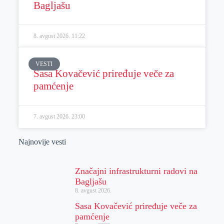
Bagljašu
8. avgust 2026.
11:22
VESTI
Sasa Kovačević priređuje veče za
pamćenje
7. avgust 2026.
23:00
Najnovije vesti
Značajni infrastrukturni radovi na
Bagljašu
8. avgust 2026.
Sasa Kovačević priređuje veče za
pamćenje