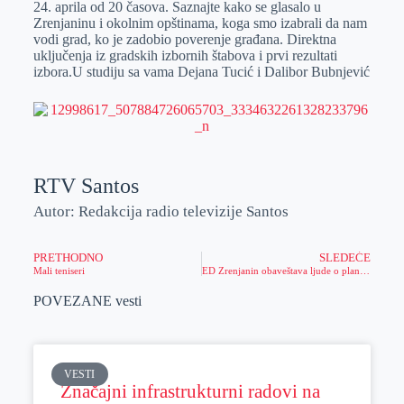
24. aprila od 20 časova. Saznajte kako se glasalo u
r
n
A
i
Zrenjaninu i okolnim opštinama, koga smo izabrali da nam
vodi grad, ko je zadobio poverenje građana. Direktna
p
l
uključenja iz gradskih izbornih štabova i prvi rezultati
p
izbora.U studiju sa vama Dejana Tucić i Dalibor Bubnjević
RTV Santos
Autor: Redakcija radio televizije Santos
PRETHODNO
SLEDEĆE
Mali teniseri
ED Zrenjanin obaveštava ljude o planiranim isljučenjima struje
POVEZANE vesti
VESTI
Značajni infrastrukturni radovi na