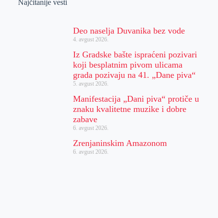
Najčitanije vesti
Deo naselja Duvanika bez vode
4. avgust 2026.
Iz Gradske bašte ispraćeni pozivari
koji besplatnim pivom ulicama
grada pozivaju na 41. „Dane piva“
5. avgust 2026.
Manifestacija „Dani piva“ protiče u
znaku kvalitetne muzike i dobre
zabave
6. avgust 2026.
Zrenjaninskim Amazonom
6. avgust 2026.