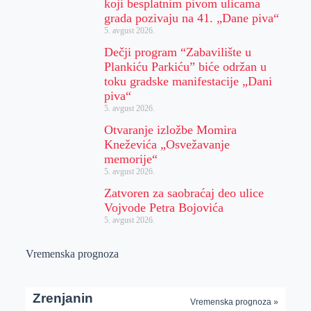
koji besplatnim pivom ulicama
grada pozivaju na 41. „Dane piva“
5. avgust 2026.
Dečji program “Zabavilište u
Plankiću Parkiću” biće održan u
toku gradske manifestacije „Dani
piva“
5. avgust 2026.
Otvaranje izložbe Momira
Kneževića „Osvežavanje
memorije“
5. avgust 2026.
Zatvoren za saobraćaj deo ulice
Vojvode Petra Bojovića
5. avgust 2026.
Vremenska prognoza