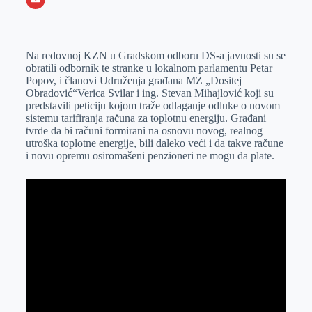
o
n
e
e
a
E
k
g
d
r
t
m
Na redovnoj KZN u Gradskom odboru DS-a javnosti su se
e
I
s
a
obratili odbornik te stranke u lokalnom parlamentu Petar
r
n
A
i
Popov, i članovi Udruženja građana MZ „Dositej
Obradović“Verica Svilar i ing. Stevan Mihajlović koji su
p
l
predstavili peticiju kojom traže odlaganje odluke o novom
p
sistemu tarifiranja računa za toplotnu energiju. Građani
tvrde da bi računi formirani na osnovu novog, realnog
utroška toplotne energije, bili daleko veći i da takve račune
i novu opremu osiromašeni penzioneri ne mogu da plate.