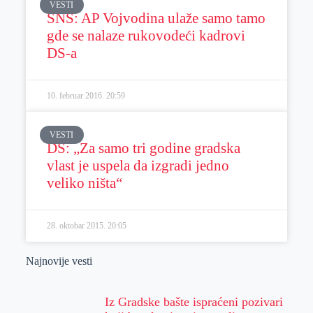
VESTI
SNS: AP Vojvodina ulaže samo tamo
gde se nalaze rukovodeći kadrovi
DS-a
10. februar 2016.
20:59
VESTI
DS: „Za samo tri godine gradska
vlast je uspela da izgradi jedno
veliko ništa“
28. oktobar 2015.
20:05
Najnovije vesti
Iz Gradske bašte ispraćeni pozivari