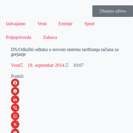
Santos uživo
Izdvajamo
Vesti
Emisije
Sport
Poljoprivreda
Zabava
DS:Odložiti odluku o novom sistemu tarifiranja računa za
grejanje
Vesti
18. septembar 2014.
10:07
Podeli:
F
a
M
c
e
L
e
s
i
V
b
s
n
i
W
o
e
k
b
h
X