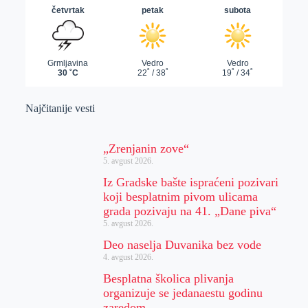
Najčitanije vesti
„Zrenjanin zove“
5. avgust 2026.
Iz Gradske bašte ispraćeni pozivari
koji besplatnim pivom ulicama
grada pozivaju na 41. „Dane piva“
5. avgust 2026.
Deo naselja Duvanika bez vode
4. avgust 2026.
Besplatna školica plivanja
organizuje se jedanaestu godinu
zaredom