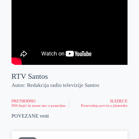
RTV Santos
Autor: Redakcija radio televizije Santos
PRETHODNO
SLEDEĆE
DSS:Janjić da iznese stav o postavljanju splava
Proizvodnja povrća u plasteniku
POVEZANE vesti