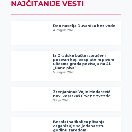
NAJČITANIJE VESTI
Deo naselja Duvanika bez vode
4. avgust 2026.
Iz Gradske bašte ispraćeni
pozivari koji besplatnim pivom
ulicama grada pozivaju na 41.
„Dane piva“
5. avgust 2026.
Zrenjaninac Vojin Medarević
novi košarkaš Crvene zvezde
30. jul 2026.
Besplatna školica plivanja
organizuje se jedanaestu
godinu zaredom