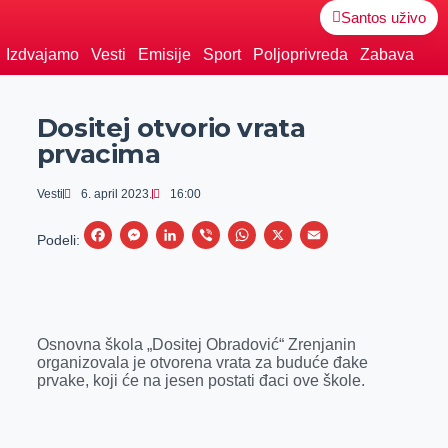
Santos uživo
Izdvajamo
Vesti
Emisije
Sport
Poljoprivreda
Zabava
Dositej otvorio vrata
prvacima
Vesti
6. april 2023.
16:00
F
M
L
V
W
X
E
Podeli:
a
e
i
i
h
m
c
s
n
b
a
a
e
s
k
e
t
i
Osnovna škola „Dositej Obradović“ Zrenjanin
b
e
e
r
s
l
organizovala je otvorena vrata za buduće đake
o
n
d
A
prvake, koji će na jesen postati đaci ove škole.
o
g
I
p
k
e
n
p