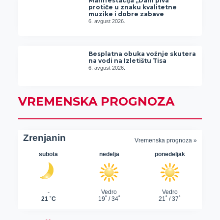
Manifestacija „Dani piva“
protiče u znaku kvalitetne
muzike i dobre zabave
6. avgust 2026.
Besplatna obuka vožnje skutera
na vodi na Izletištu Tisa
6. avgust 2026.
VREMENSKA PROGNOZA