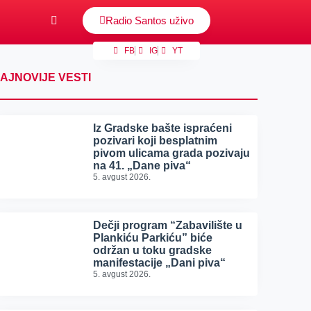
Radio Santos uživo
FB
IG
YT
AJNOVIJE VESTI
Iz Gradske bašte ispraćeni
pozivari koji besplatnim
pivom ulicama grada pozivaju
na 41. „Dane piva“
5. avgust 2026.
Dečji program “Zabavilište u
Plankiću Parkiću” biće
održan u toku gradske
manifestacije „Dani piva“
5. avgust 2026.