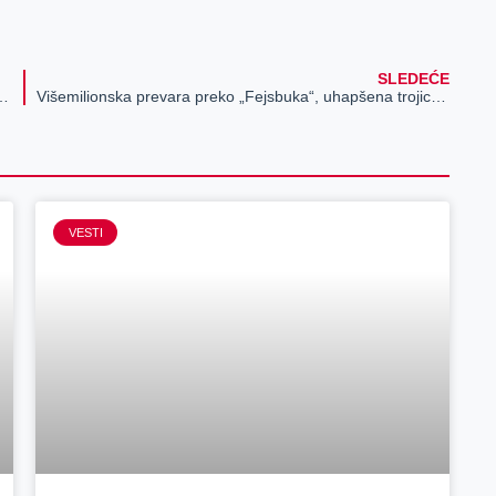
SLEDEĆE
lata samo nakon donošenja potvrde
Višemilionska prevara preko „Fejsbuka“, uhapšena trojica mladića
VESTI