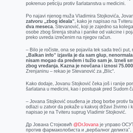
pokrenuo peticiju protiv šarlatanstva u medicini.
o
g
I
p
k
e
n
p
Po najavi njenog muža Vladimira Stojkovića, Jov
r
zatvoru „zbog ideala“
, kako je napisao na Tviteru
dva meseca.
Stevanović, koji je zajedno sa kolegam
osobe zbog širenja straha i panike od vakcine i p
preko uvreda izrečenim na njegov račun.
– Bilo je ročiste, ona se pojavila tek sada treći put,
„Balkan info“ izjavila je da sam glup, nenormala
nisam mogao da pređem i tužio sam je. Izneli sm
zbog vređanja. Kazna je novčana i iznosi 75.000
Zrenjaninu – rekao je Stevanović za „Blic“.
Kako dodaje, Jovanu Stojković čeka još i ranije po
šarlatana u medicini, kao i postupak pred Sudom č
– Jovana Stojković osuđena je zbog borbe protiv far
odlazi u zatvor da pokaže u kakvoj državi živimo i
napisao je na Tviteru suprug Vladimir Stojković.
Др Јована Стојковић
@DrJovana
је управо ОСУ
против фармаколобиста и „вербалног деликта".