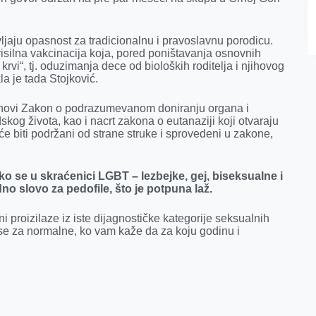
jaju opasnost za tradicionalnu i pravoslavnu porodicu.
prisilna vakcinacija koja, pored poništavanja osnovnih
rvi“, tj. oduzimanja dece od bioloških roditelja i njihovog
a je tada Stojković.
 novi Zakon o podrazumevanom doniranju organa i
dskog života, kao i nacrt zakona o eutanaziji koji otvaraju
 će biti podržani od strane struke i sprovedeni u zakone,
ako se u skraćenici LGBT – lezbejke, gej, biseksualne i
no slovo za pedofile, što je potpuna laž.
 proizilaze iz iste dijagnostičke kategorije seksualnih
u se za normalne, ko vam kaže da za koju godinu i