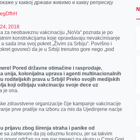
окаже у каквој држави живимо и какву репресију
N
BCegDfhH
24, 2018
na za neobaveznu vakcinaciju „NoVa“ poznata je po
atnim konstrukcijama koje opravdavaju nevakcinisanje
 a sada ima svoj pokret „Živim za Srbiju“. Površno i
kret govoreći da je u Srbiji trenutno gore nego „pod
ere! Pored državne otimačine i rasprodaje,
 unija, kolonijalna uprava i agenti multinacionalnih
 roditeljskih prava u Srbiji! Preko svojih medijskih
ja koji odbijaju vakcinaciju svoje dece uz
a je ona.
ke zdravstvene organizacije čije kampanje vakcinacije
vanje prve pratilje na izboru za mis da Ujedinjene nacije
nu prijavu zbog širenja straha i panike od
re sa zahtevom da joj oduzmu licencu, jer sa takvim
Njen govor održan na pre par meseci na skupu u Crnoj Gori