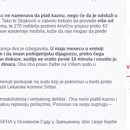
ana
ne namerava da plati kaznu, nego će da je odsluži u
. Tako bi Stojković u zatvoru trebalo da provede
više od
a, te 270 roditelja podneo krivičnu prijavu protiv 43
ojave epidemije morbila, kaže da nije mogao da pređe
 ranija dva je izbegavala.
U maju mesecu u emisiji
n i da imam psihijatrijsku dijagnozu, preko čega
o dokaze, sudija se vratio posle 10 minuta i osudio ju
 dinara.
Ona ima pravo žalbe na Višem sudu u
V
menuti postupak na sudu koji je pokrenuo u borbi protiv
asti Lekarske komore Srbije.
makolobista i verbalnog delikta’. Ona neće platiti kaznu i
 kakvu represiju prolazimo. Ponosan na svoju suprugu –
ЂЕНА у Основном Суду у Зрењанину због своје борбе