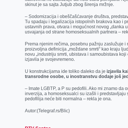
skinut je sa sajta Jutjub zbog širenja mržnje.
– Sodomizacija i obeščašćavanje društva, predstavl
Tu spadaju i legalizacija istopolnih brakova kao i 
ustavnih prava, otvara i mogućnost novog „danka u k
usvajanja od strane homoseksualnih partnera – rekl
Prema njenim rečima, posebnu pažnju zaslužuje i
proizvoljna definicija „moždane smrti“ kao kraju lju
novu „industriju smrti, ubistava i samoubistava koji
izjavila je svojevremeno.
U konstrukcijama ide toliko daleko da je
izjavila k
transrodne osobe, u inostranstvu dodaje još jed
– Imate LGBTP, a P su pedofili. Ako mi znamo da oni
inverzija, a homoseksualci su izašli i predstavljaj
pedofilija neće biti normalna – rekla je ona.
Autor:(Telegraf.rs/Blic)