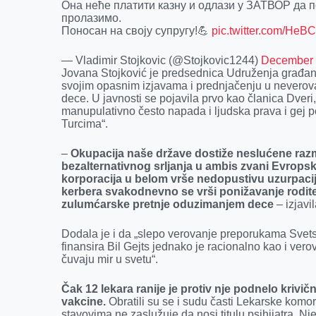
Она неће платити казну и одлази у ЗАТВОР да п
пролазимо.
Поносан на своју супругу!💪
pic.twitter.com/He
— Vladimir Stojkovic (@Stojkovic1244)
December 
Jovana Stojković je predsednica Udruženja građa
svojim opasnim izjavama i prednjačenju u neverov
dece. U javnosti se pojavila prvo kao članica Dveri,
manupulativno često napada i ljudska prava i gej po
Turcima“.
–
Okupacija naše države dostiže neslućene razm
bezalternativnog srljanja u ambis zvani Evropska
korporacija u belom vrše nedopustivu uzurpaciju
kerbera svakodnevno se vrši ponižavanje roditel
zulumćarske pretnje oduzimanjem dece
– izjavil
Dodala je i da „slepo verovanje preporukama Svets
finansira Bil Gejts jednako je racionalno kao i vero
čuvaju mir u svetu“.
Čak 12 lekara ranije je protiv nje podnelo krivič
vakcine.
Obratili su se i sudu časti Lekarske komo
stavovima ne zaslužuje da nosi titulu psihijatra. 