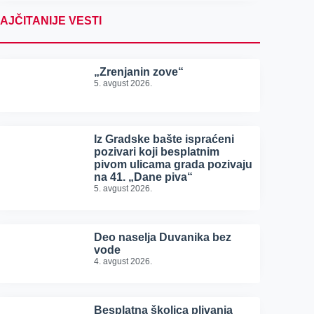
AJČITANIJE VESTI
„Zrenjanin zove“
5. avgust 2026.
Iz Gradske bašte ispraćeni
pozivari koji besplatnim
pivom ulicama grada pozivaju
na 41. „Dane piva“
5. avgust 2026.
Deo naselja Duvanika bez
vode
4. avgust 2026.
Besplatna školica plivanja