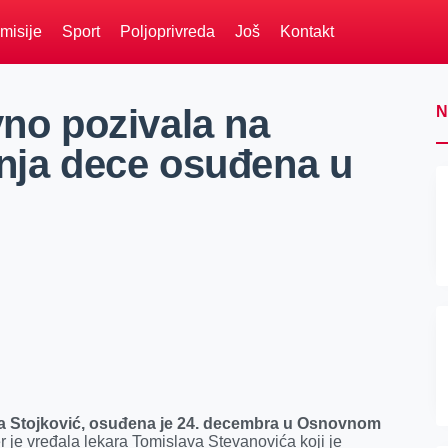
misije
Sport
Poljoprivreda
Još
Kontakt
vno pozivala na
N
anja dece osuđena u
na Stojković, osuđena je 24. decembra u Osnovnom
jer je vređala lekara Tomislava Stevanovića koji je