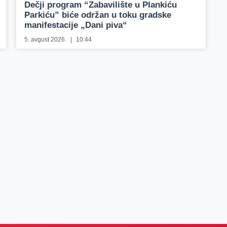
Dečji program “Zabavilište u Plankiću
Parkiću” biće održan u toku gradske
manifestacije „Dani piva“
5. avgust 2026.
10:44