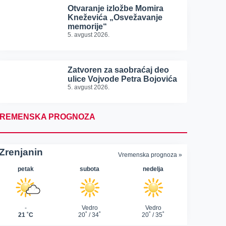
Otvaranje izložbe Momira
Kneževića „Osvežavanje
memorije“
5. avgust 2026.
Zatvoren za saobraćaj deo
ulice Vojvode Petra Bojovića
5. avgust 2026.
REMENSKA PROGNOZA