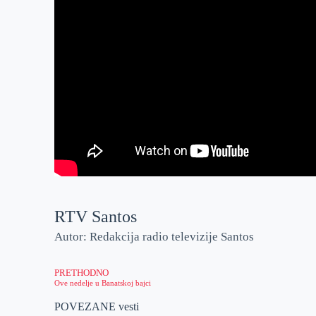
RTV Santos
Autor: Redakcija radio televizije Santos
PRETHODNO
Ove nedelje u Banatskoj bajci
POVEZANE vesti