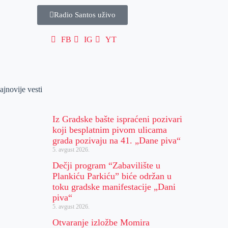
Radio Santos uživo
FB
IG
YT
ajnovije vesti
Iz Gradske bašte ispraćeni pozivari
koji besplatnim pivom ulicama
grada pozivaju na 41. „Dane piva“
5. avgust 2026.
Dečji program “Zabavilište u
Plankiću Parkiću” biće održan u
toku gradske manifestacije „Dani
piva“
5. avgust 2026.
Otvaranje izložbe Momira