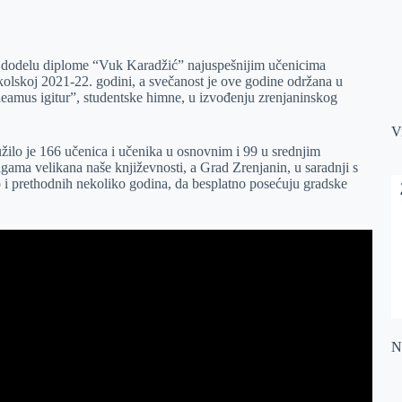
 i dodelu diplome “Vuk Karadžić” najuspešnijim učenicima
školskoj 2021-22. godini, a svečanost je ove godine održana u
amus igitur”, studentske himne, u izvođenju zrenjaninskog
V
žilo je 166 učenica i učenika u osnovnim i 99 u srednjim
ama velikana naše književnosti, a Grad Zrenjanin, u saradnji s
i prethodnih nekoliko godina, da besplatno posećuju gradske
Na