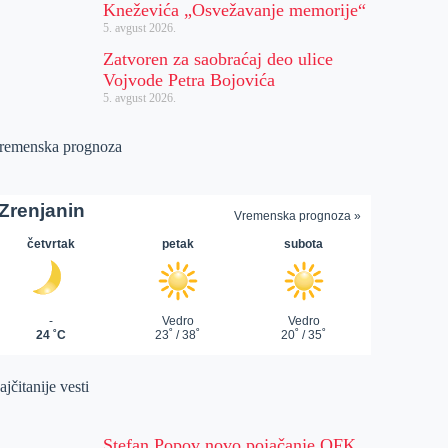
Kneževića „Osvežavanje memorije“
5. avgust 2026.
Zatvoren za saobraćaj deo ulice
Vojvode Petra Bojovića
5. avgust 2026.
remenska prognoza
jčitanije vesti
Stefan Popov novo pojačanje OFK