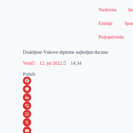
Naslovna
Iz
Emisije
Spor
Poljoprivreda
Dodeljene Vukove diplome najboljim đacima
Vesti
12. jul 2022.
14:34
Podeli:
F
a
M
c
e
L
e
s
i
V
b
s
n
i
W
o
e
k
b
h
X