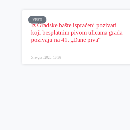
VESTI
Iz Gradske bašte ispraćeni pozivari
koji besplatnim pivom ulicama grada
pozivaju na 41. „Dane piva“
5. avgust 2026.
13:36