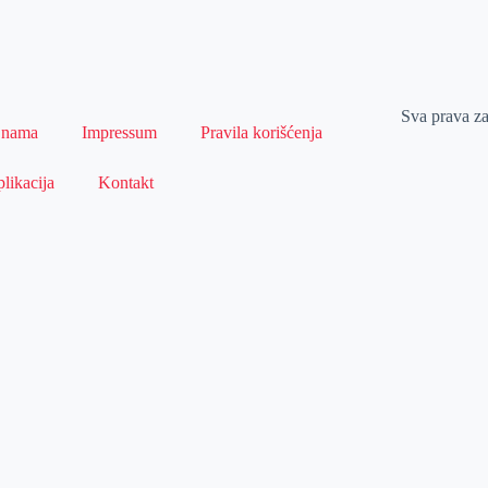
Sva prava z
 nama
Impressum
Pravila korišćenja
likacija
Kontakt
Naslovna