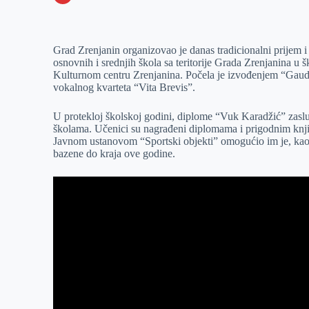
o
n
e
e
a
E
k
g
d
r
t
m
Grad Zrenjanin organizovao je danas tradicionalni prijem
e
I
s
a
osnovnih i srednjih škola sa teritorije Grada Zrenjanina u 
r
n
A
i
Kulturnom centru Zrenjanina. Počela je izvođenjem “Gaude
vokalnog kvarteta “Vita Brevis”.
p
l
p
U protekloj školskoj godini, diplome “Vuk Karadžić” zaslu
školama. Učenici su nagrađeni diplomama i prigodnim knjig
Javnom ustanovom “Sportski objekti” omogućio im je, kao 
bazene do kraja ove godine.