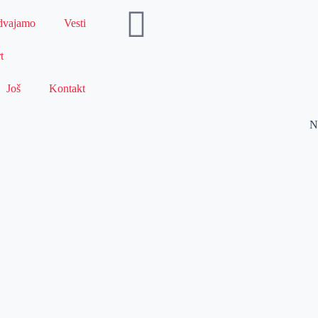
dvajamo
Vesti
t
Još
Kontakt
N