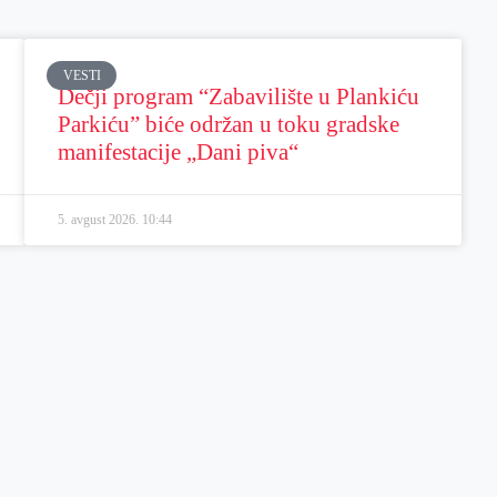
VESTI
Dečji program “Zabavilište u Plankiću
Parkiću” biće održan u toku gradske
manifestacije „Dani piva“
5. avgust 2026.
10:44