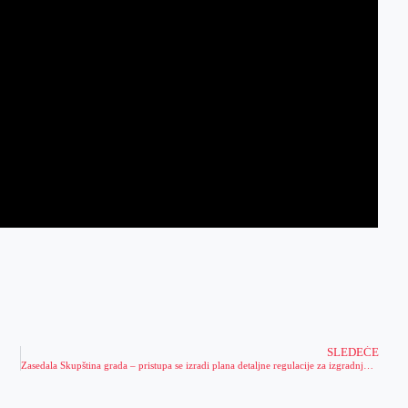
SLEDEĆE
Zasedala Skupština grada – pristupa se izradi plana detaljne regulacije za izgradnju solarnog parka u ataru Melenaca