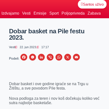
Santos uživo
Izdvajamo
Vesti
Emisije
Sport
Poljoprivreda
Zabava
Dobar basket na Pile festu
2023.
Vesti
22. jun 2023.
17:17
F
M
L
V
W
X
E
Podeli:
a
e
i
i
h
m
c
s
n
b
a
a
e
s
k
e
t
i
Dobar basket i ove godine igraće se na Trgu u
b
e
e
r
s
l
Žitištu, a sve povodom Pile festa.
o
n
d
A
o
g
I
p
Nova podloga za teren i nov koš dočekuju koliko već
sutra najbolje basketaše.
k
e
n
p