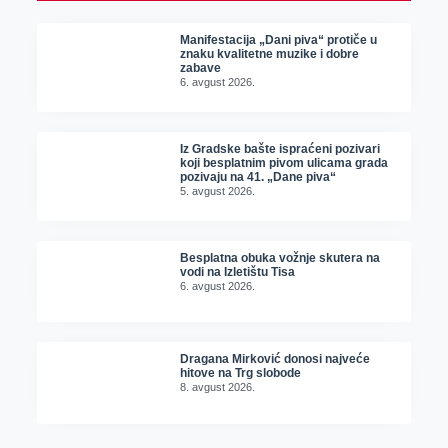
Manifestacija „Dani piva“ protiče u
znaku kvalitetne muzike i dobre
zabave
6. avgust 2026.
Iz Gradske bašte ispraćeni pozivari
koji besplatnim pivom ulicama grada
pozivaju na 41. „Dane piva“
5. avgust 2026.
Besplatna obuka vožnje skutera na
vodi na Izletištu Tisa
6. avgust 2026.
Dragana Mirković donosi najveće
hitove na Trg slobode
8. avgust 2026.