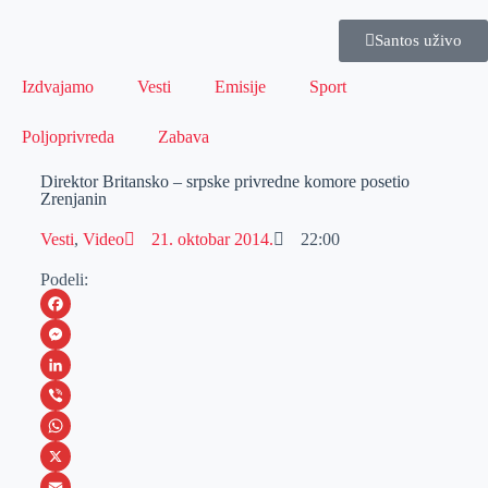
Santos uživo
Izdvajamo
Vesti
Emisije
Sport
Poljoprivreda
Zabava
Direktor Britansko – srpske privredne komore posetio
Zrenjanin
Vesti
,
Video
21. oktobar 2014.
22:00
Podeli:
F
a
M
c
e
L
e
s
i
V
b
s
n
i
W
o
e
k
b
h
X