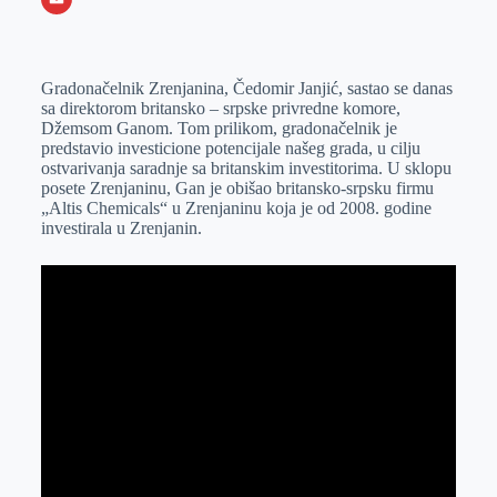
o
n
e
e
a
E
k
g
d
r
t
m
Gradonačelnik Zrenjanina, Čedomir Janjić, sastao se danas
e
I
s
a
sa direktorom britansko – srpske privredne komore,
r
n
A
i
Džemsom Ganom. Tom prilikom, gradonačelnik je
predstavio investicione potencijale našeg grada, u cilju
p
l
ostvarivanja saradnje sa britanskim investitorima. U sklopu
p
posete Zrenjaninu, Gan je obišao britansko-srpsku firmu
„Altis Chemicals“ u Zrenjaninu koja je od 2008. godine
investirala u Zrenjanin.