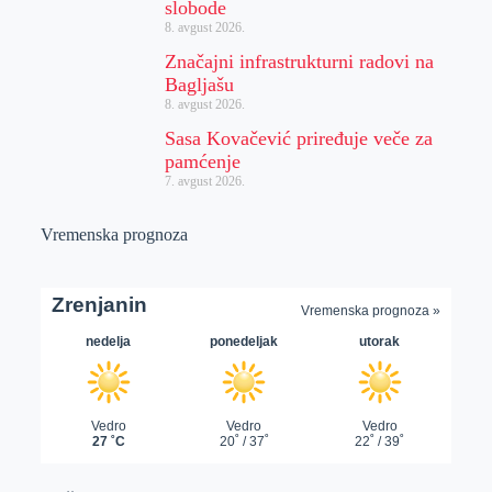
slobode
8. avgust 2026.
Značajni infrastrukturni radovi na
Bagljašu
8. avgust 2026.
Sasa Kovačević priređuje veče za
pamćenje
7. avgust 2026.
Vremenska prognoza