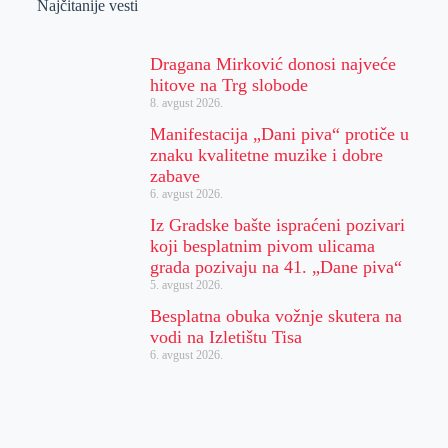
Najčitanije vesti
Dragana Mirković donosi najveće
hitove na Trg slobode
8. avgust 2026.
Manifestacija „Dani piva“ protiče u
znaku kvalitetne muzike i dobre
zabave
6. avgust 2026.
Iz Gradske bašte ispraćeni pozivari
koji besplatnim pivom ulicama
grada pozivaju na 41. „Dane piva“
5. avgust 2026.
Besplatna obuka vožnje skutera na
vodi na Izletištu Tisa
6. avgust 2026.