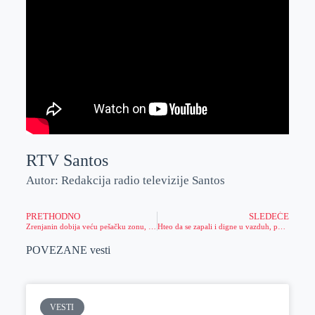
RTV Santos
Autor: Redakcija radio televizije Santos
PRETHODNO
SLEDEĆE
Zrenjanin dobija veću pešačku zonu, potpuna zabrana saobraćaja u centralnim ulicama
Hteo da se zapali i digne u vazduh, policija reagovala
POVEZANE vesti
VESTI