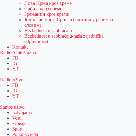
Нова Црња кроз време
Србија кроз време
Зрењанин кроз време
Језик као мост: Српска баштина у речима и
словима
Bezbednost u saobraćaju
Bezbednost u saobraćaju-naša zajednička
odgovornost
Kontakt
Radio Santos uživo
FB
IG
YT
Radio uživo
FB
IG
YT
Santos uživo
Izdvajamo
Vesti
Emisije
Sport
Poljoprivreda