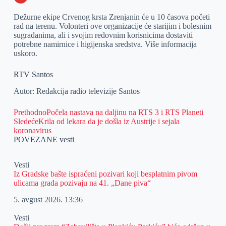
o
n
e
e
a
E
Dežurne ekipe Crvenog krsta Zrenjanin će u 10 časova početi
k
g
d
r
t
m
rad na terenu. Volonteri ove organizacije će starijim i bolesnim
sugrađanima, ali i svojim redovnim korisnicima dostaviti
e
I
s
a
potrebne namirnice i higijenska sredstva. Više informacija
r
n
A
i
uskoro.
p
l
RTV Santos
p
Autor: Redakcija radio televizije Santos
Prethodno
Počela nastava na daljinu na RTS 3 i RTS Planeti
Sledeće
Krila od lekara da je došla iz Austrije i sejala
koronavirus
POVEZANE vesti
Vesti
Iz Gradske bašte ispraćeni pozivari koji besplatnim pivom
ulicama grada pozivaju na 41. „Dane piva“
5. avgust 2026.
13:36
Vesti