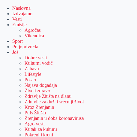
Skip
to
Naslovna
content
Izdvajamo
Vesti
Emisije
Agročas
Vikendica
Sport
Poljoprivreda
Još
Dobre vesti
Kulturni vodič
Zabava
Lifestyle
Posao
Najava događaja
Živeti zdravo
Zdravlje Žitišta na dlanu
Zdravlje za duži i srećniji život
Kroz Zrenjanin
Puls Žitišta
Zrenjanin u doba koronavirusa
Agro vesti
Kutak za kulturu
Pokreni i kreni