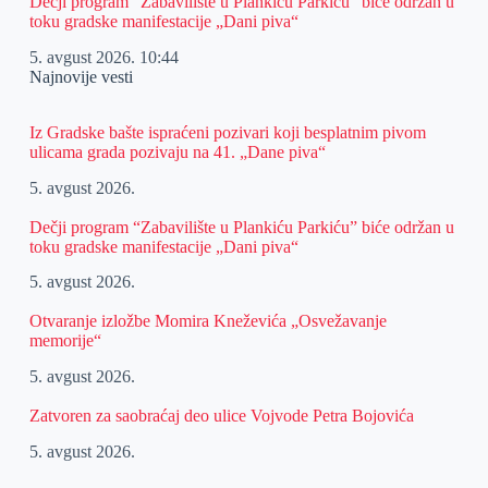
Dečji program “Zabavilište u Plankiću Parkiću” biće održan u
toku gradske manifestacije „Dani piva“
5. avgust 2026.
10:44
Najnovije vesti
Iz Gradske bašte ispraćeni pozivari koji besplatnim pivom
ulicama grada pozivaju na 41. „Dane piva“
5. avgust 2026.
Dečji program “Zabavilište u Plankiću Parkiću” biće održan u
toku gradske manifestacije „Dani piva“
5. avgust 2026.
Otvaranje izložbe Momira Kneževića „Osvežavanje
memorije“
5. avgust 2026.
Zatvoren za saobraćaj deo ulice Vojvode Petra Bojovića
5. avgust 2026.