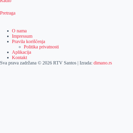
Radio
Pretraga
O nama
Impressum
Pravila korišćenja
Politika privatnosti
Aplikacija
Kontakt
Sva prava zadržana © 2026 RTV Santos | Izrada:
dimano.rs
Pretraga
Naslovna
O nama
Izdvajamo
Impressum
Vesti
Pravila korišćenja
Pretraga
Emisije
Politika privatnosti
Agročas
Aplikacija
Kategorije
Vikendica
Kontakt
Ostalo
Sport
Poljoprivreda
FB
Još
IG
Dobre vesti
YT
Kulturni vodič