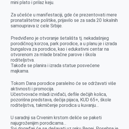
mini plato i prilaz keju.
Za učešće u manifestaciji, gde će prezentovati mere
pronatalitetne politike, prijavilo se za sada 20 lokalnih
samouprava iz cele Srbije.
Predviđeno je otvoranje šetališta tj. nekadašnjeg
porodičnog korzoa, park porodice, a u planu je i izrada
bungalova za porodice, kao i edukativni centar na
otvorenom za mlade bračne parove i škola
roditeljstva.
Takođe se planira i izrada statue posvećene
majkama.
Tokom Dana porodice paralelno će se održavati više
aktivnosti i promocija.
Učestvovaće mladi izviđači, defile dečijih kolica,
pozorišna predstava, dečija pijaca, KUD 65+, škole
roditeljstva, takmičenje porodica u kuvanju…
U saradnji sa Crvenim krstom deliće se paketi
najugroženijim porodicama…
Svi događaji će se dešavati uz reku Begej. Posebna je