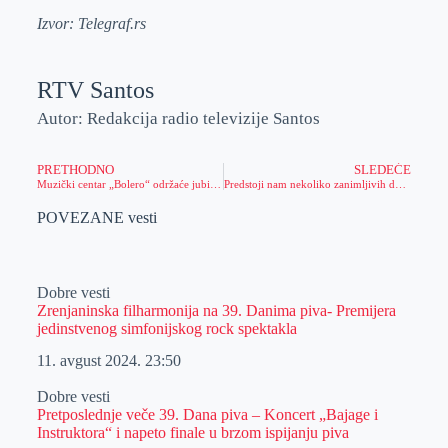
Izvor: Telegraf.rs
RTV Santos
Autor: Redakcija radio televizije Santos
PRETHODNO
SLEDEĆE
Muzički centar „Bolero“ održaće jubilarni koncert pod nazivom „Muzika svih generacija“
Predstoji nam nekoliko zanimljivih događaja u gradu
POVEZANE vesti
Dobre vesti
Zrenjaninska filharmonija na 39. Danima piva- Premijera
jedinstvenog simfonijskog rock spektakla
11. avgust 2024.
23:50
Dobre vesti
Pretposlednje veče 39. Dana piva – Koncert „Bajage i
Instruktora“ i napeto finale u brzom ispijanju piva