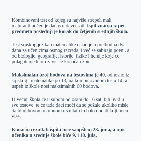
o
n
e
e
a
E
k
g
d
r
t
m
Kombinovani test od kojeg su najviše strepeli mali
e
I
s
a
maturanti počeo je danas u devet sati.
Ispit znanja iz pet
r
n
A
i
predmeta poslednji je korak do željenih srednjih škola.
p
l
Test srpskog jezika i matematike ostao je u prethodna dva
p
dana za učenicima osmog razreda, i već se sabiraju poeni, a
od biologije, geografije, istorije, fizike i hemije koje će
polagati ujednom zavisiće konačan zbir.
Maksimalan broj bodova na testovima je 40
, odnosno iz
srpskog i matematike po 13, na kombinovanom testu 14, a
uspeh iz škole nosi maksimalnih 60 bodova.
U većini škola će u subotu od osam do 16 sati biti uvid u
sve testove, te će tada đaci moći da se požale ukoliko misle
da bi njihovom ukupnom rezultatu trebalo dodati koji poen
više.
Konačni rezultati ispita biće saopšteni 28. juna, a upis
učenika u srednje škole biće 9. i 10. jula.