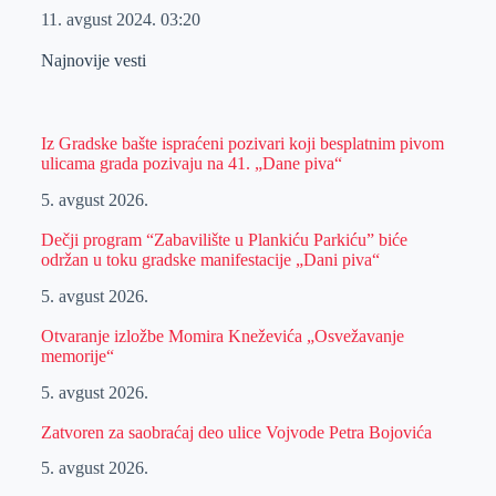
11. avgust 2024.
03:20
Najnovije vesti
Iz Gradske bašte ispraćeni pozivari koji besplatnim pivom
ulicama grada pozivaju na 41. „Dane piva“
5. avgust 2026.
Dečji program “Zabavilište u Plankiću Parkiću” biće
održan u toku gradske manifestacije „Dani piva“
5. avgust 2026.
Otvaranje izložbe Momira Kneževića „Osvežavanje
memorije“
5. avgust 2026.
Zatvoren za saobraćaj deo ulice Vojvode Petra Bojovića
5. avgust 2026.