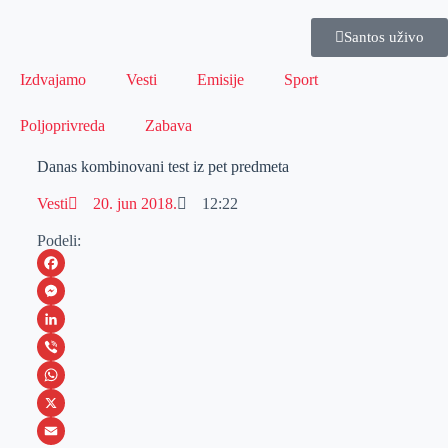
Santos uživo
Izdvajamo
Vesti
Emisije
Sport
Poljoprivreda
Zabava
Danas kombinovani test iz pet predmeta
Vesti
20. jun 2018.
12:22
Podeli:
F
a
M
c
e
L
e
s
i
V
b
s
n
i
W
o
e
k
b
h
X