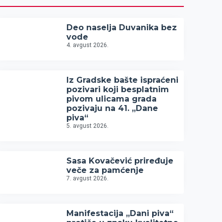
Deo naselja Duvanika bez
vode
4. avgust 2026.
Iz Gradske bašte ispraćeni
pozivari koji besplatnim
pivom ulicama grada
pozivaju na 41. „Dane
piva“
5. avgust 2026.
Sasa Kovačević priređuje
veče za pamćenje
7. avgust 2026.
Manifestacija „Dani piva“