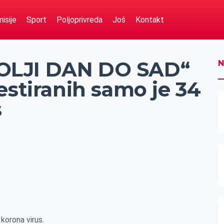
isije
Sport
Poljoprivreda
Još
Kontakt
OLJI DAN DO SAD“
N
estiranih samo je 34
s
 korona virus.