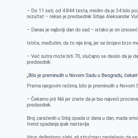
o
n
d
A
o
g
I
p
– Do 11 sati, od 4.844 testa, mislim da je 34 bilo poz
rezultat – rekao je predsednik Srbije Aleksandar Vu
k
e
n
p
r
– Danas je najbolji dan do sad – istako je on iznoseći
Ističe, međutim, da to nije kraj, jer se brojevi brzo me
– Već sutra može biti 70, slučajno se desilo da je da
predsednik.
„Bilo je preminulih u Novom Sadu u Beogradu, čekam
Prema njegovim rečima, bilo je preminulih u Novom 
– Čekamo još Niš jer znate da je bio najveći procen
predsednik.
Broj zaraženih u Srbij opada iz dana u dan, mada smo
trend opadanja ipak nastavlja.
Virus definitivno slabi, ali stručnjaci naglašavju da 