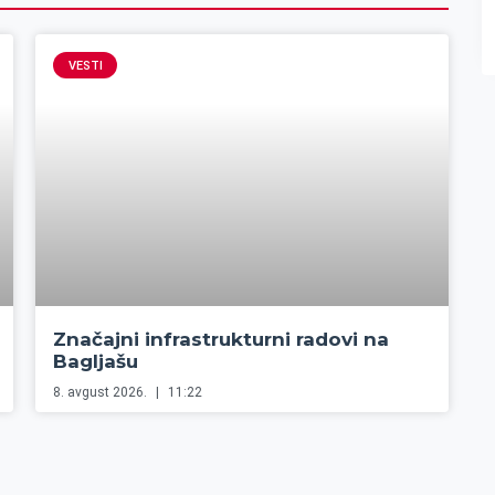
VESTI
Značajni infrastrukturni radovi na
Bagljašu
8. avgust 2026.
11:22