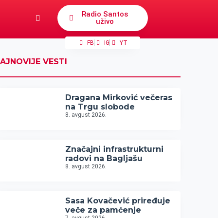
Radio Santos
uživo
FB
IG
YT
AJNOVIJE VESTI
Dragana Mirković večeras
na Trgu slobode
8. avgust 2026.
Značajni infrastrukturni
radovi na Bagljašu
8. avgust 2026.
Sasa Kovačević priređuje
veče za pamćenje