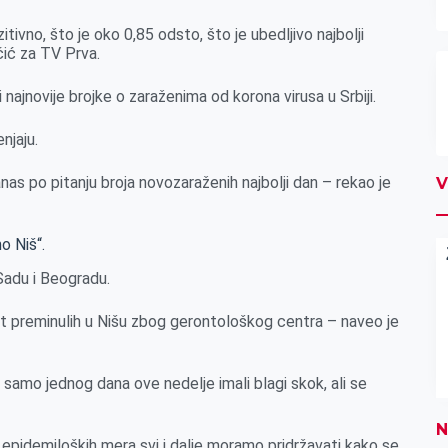
itivno, što je oko 0,85 odsto, što je ubedljivo najbolji
čić za TV Prva.
 najnovije brojke o zaraženima od korona virusa u Srbiji.
njaju.
nas po pitanju broja novozaraženih najbolji dan – rekao je
V
o Niš“.
Sadu i Beogradu.
at preminulih u Nišu zbog gerontološkog centra – naveo je
 samo jednog dana ove nedelje imali blagi skok, ali se
N
se epidemiloških mera svi i dalje moramo pridržavati kako se