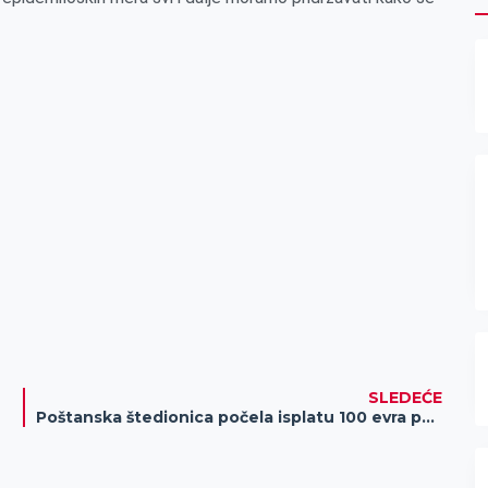
SLEDEĆE
Poštanska štedionica počela isplatu 100 evra penzionerima, redovi od ranog jutra