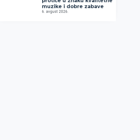
protiče u znaku kvalitetne
muzike i dobre zabave
6. avgust 2026.